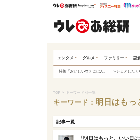
ウレぴあ総研
ハピママ*
ウレぴあ
ウレ
エンタメ
グルメ
ファミリー
恋
特集『おいしいウチごはん』
〜シェアしたく
>
キーワード別一覧
TOP
明日はもっ
キーワード：
記事一覧
「明日はもっと、いい日にな