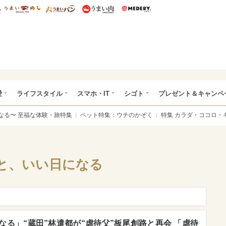
総研 ディズニー特集
mimot.
うまいめし
うまいパン
うまい肉
Medery.
ぴあ総研（うれぴあ）
愛
ライフスタイル
スマホ・IT
シゴト
プレゼント＆キャンペ
なる〜 至福な体験・旅特集
ペット特集：ウチのかぞく
特集 カラダ・ココロ・
と、いい日になる
る」“蔵田”林遣都が“虐待父”板尾創路と再会 「虐待