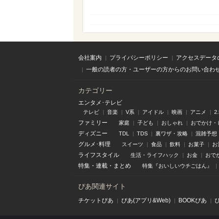
会社案内
プライバシーポリシー
アクセスデータ
一般の読者の方・ユーザーの方からのお問い合わ
カテゴリー
エンタメ･テレビ
テレビ
音楽
V系
アイドル
映画
アニメ
2
ファミリー
家庭
子ども
おしゃれ
おでかけ・
ディズニー
TDL
TDS
裏ワザ・攻略
混雑予想
グルメ･料理
スイーツ
食品
飲料
お菓子
お
ライフスタイル
生活・ライフハック
お金
おで
特集
・
連載
・
まとめ
特集『おいしいウチごはん』
ぴあ関連サイト
チケットぴあ
ぴあ(アプリ&Web)
BOOKぴあ