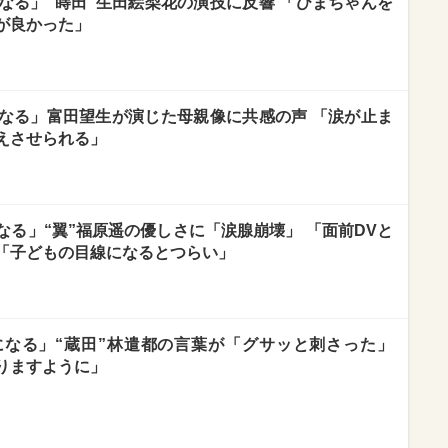
なる」“蒔田”生田絵梨花の演技に反響 「ひまちゃんを
が良かった」
なる」富田望生が演じた母親像に共感の声 「涙が止ま
えさせられる」
る」“翼”福原遥の優しさに「涙腺崩壊」 「面前DVと
「子どもの目線になるとつらい」
なる」“蔵田”林遣都の言葉が「グサッと刺さった」
りますように」