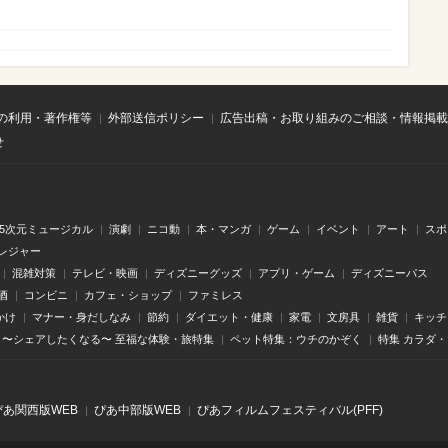
の利用・著作権等
外部送信ポリシー
広告出稿・お取り組みのご相談・情報掲載
せ
.5次元ミュージカル
演劇
ニコ動
本・マンガ
ゲーム
イベント
アート
スポ
レジャー
混雑対策
テレビ・映画
ディズニーグッズ
アプリ・ゲーム
ディズニーパス
酒
コンビニ
カフェ・ショップ
ファミレス
かけ
マナー・身だしなみ
節約
ダイエット・健康
家電
文房具
雑貨
キッチ
〜シェアしたくなる〜 至福な体験・旅特集
ペット特集：ウチのかぞく
特集 カラダ
ぴあ関⻄版WEB
ぴあ中部版WEB
ぴあフィルムフェスティバル(PFF)