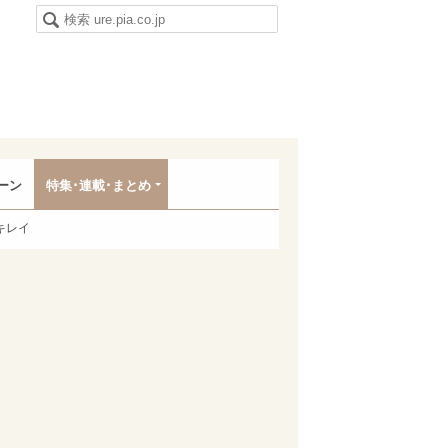
ーン
特集･連載･まとめ
キレイ