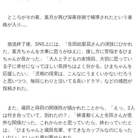
ところがその夜、葉月が再び深夜徘徊で補導されたという連
絡が入り…。
放送終了後、SNS上には、「生田絵梨花さんの演技にひかれ
た。葉月ちゃんを大事に思うがゆえに、接し方に苦悩するひま
ちゃんが良かった」「大人と子どもの友情回。大切に思ってい
る子に幸せになってほしい気持ちはよく分かる。ひまちゃんを
応援したい」「児相の現実は、こんなにうまくいかないだろう
と思いつつ、毎回じわりと泣いてる良いドラマ」などの感想が
投稿された。
また、蔵田と蒔田の関係性が描かれたことから、「えっ、2人
は付き合っていて、別れたの？」「林遣都くんと生田さんが意
外な関係だった。これからかと思っていたら、終わっていたと
は」「ひまちゃんと蔵田先輩、すてきなカップルなのにもった
いない」といった声が寄せられた。