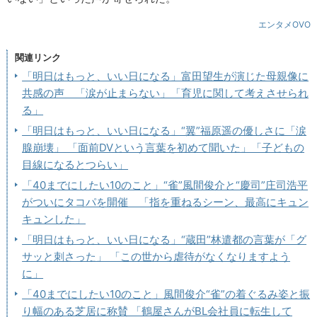
エンタメOVO
関連リンク
「明日はもっと、いい日になる」富田望生が演じた母親像に
共感の声 「涙が止まらない」「育児に関して考えさせられ
る」
「明日はもっと、いい日になる」“翼”福原遥の優しさに「涙
腺崩壊」 「面前DVという言葉を初めて聞いた」「子どもの
目線になるとつらい」
「40までにしたい10のこと」“雀”風間俊介と“慶司”庄司浩平
がついにタコパを開催 「指を重ねるシーン、最高にキュン
キュンした」
「明日はもっと、いい日になる」“蔵田”林遣都の言葉が「グ
サッと刺さった」 「この世から虐待がなくなりますよう
に」
「40までにしたい10のこと」風間俊介“雀”の着ぐるみ姿と振
り幅のある芝居に称賛 「鶴屋さんがBL会社員に転生して