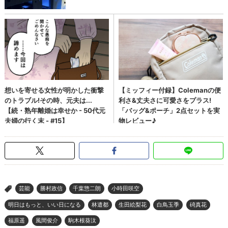
芸能
勝村政信
千葉惣二朗
小時田咲空
>
明日はもっと、いい日になる
林遣都
生田絵梨花
白鳥玉季
碕真花
福原遥
風間俊介
駒木根葵汰