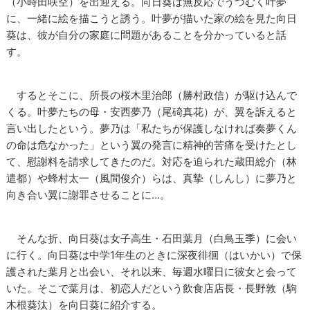
（小時田咲空）を出迎える。向日葵は無反応でうつむく叶夢
に、一緒に絵を描こうと誘う。叶夢が描いた家の絵を見た向日
葵は、彼が自分の家庭に問題があることを分かっていると話
す。
するとそこに、所長の桜木里治郎（勝村政信）が駆け込んで
くる。叶夢たちの母・安西夢乃（尾碕真花）が、翼を訴えると
言い出したという。夢乃は「私たちが保護しなければ奏夢くん
の命は危なかった」という翼の発言に精神的苦痛を受けたとし
て、慰謝料を請求してきたのだ。対応を迫られた蔵田総介（林
遣都）や蜂村太一（風間俊介）らは、真摯（しんし）に夢乃と
向き合い翼に謝罪させることに…。
そんな折、向日葵は女子高生・石田葉月（白鳥玉季）に会い
に行く。向日葵は中学1年生のときに深夜徘徊（はいかい）で保
護された葉月と出会い、それ以来、毎週水曜日に彼女と会って
いた。そこで葉月は、初恋人だという飲食店店長・長野敦（駒
木根葵汰）を向日葵に紹介する。