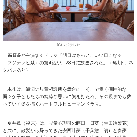
(C)フジテレビ
福原遥が主演するドラマ「明日はもっと、いい日になる」
（フジテレビ系）の第4話が、28日に放送された。（※以下、ネ
タバレあり）
本作は、海辺の児童相談所を舞台に、そこで働く個性的な
面々が子どもたちの純粋な思いに胸を打たれ、その親までも救
っていく姿を描くハートフルヒューマンドラマ。
夏井翼（福原）は、児童心理司の蒔田向日葵（生田絵梨花）
と共に、散髪から帰ってきた安西叶夢（千葉惣二朗）と奏夢