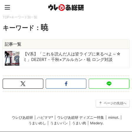
ウレぴあ総研（うれぴあ）
TOP
>
キーワード別一覧
暁
キーワード：
記事一覧
【V系】「これを読んだ人は皆ライブに来るべよ～☆
ミ」DEZERT・千秋×アルルカン・暁 ロング対談
ページの先頭へ
ウレぴあ総研
|
ハピママ*
|
ウレぴあ総研 ディズニー特集
|
mimot.
|
うまいめし
|
うまいパン
|
うまい肉
|
Medery.