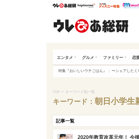
ウレぴあ総研
ハピママ*
ウレぴあ
ウレ
エンタメ
グルメ
ファミリー
恋
特集『おいしいウチごはん』
〜シェアしたく
>
キーワード別一覧
TOP
朝日小学生
キーワード：
記事一覧
2020年教育改革元年！ 