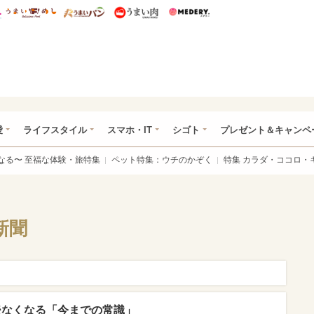
総研 ディズニー特集
mimot.
うまいめし
うまいパン
うまい肉
Medery.
ぴあ総研（うれぴあ）
愛
ライフスタイル
スマホ・IT
シゴト
プレゼント＆キャンペ
なる〜 至福な体験・旅特集
ペット特集：ウチのかぞく
特集 カラダ・ココロ・
新聞
今後なくなる「今までの常識」