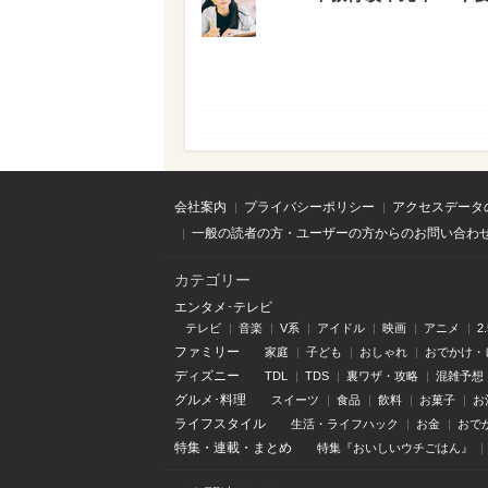
会社案内
プライバシーポリシー
アクセスデータ
一般の読者の方・ユーザーの方からのお問い合わ
カテゴリー
エンタメ･テレビ
テレビ
音楽
V系
アイドル
映画
アニメ
2
ファミリー
家庭
子ども
おしゃれ
おでかけ・
ディズニー
TDL
TDS
裏ワザ・攻略
混雑予想
グルメ･料理
スイーツ
食品
飲料
お菓子
お
ライフスタイル
生活・ライフハック
お金
おで
特集
・
連載
・
まとめ
特集『おいしいウチごはん』