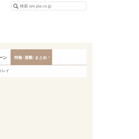
ーン
特集･連載･まとめ
キレイ