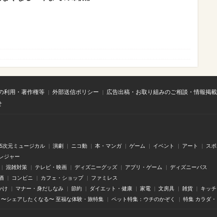
の利用・著作権等
外部送信ポリシー
広告出稿・お取り組みのご相談・情報掲載
せ
.5次元ミュージカル
演劇
ニコ動
本・マンガ
ゲーム
イベント
アート
スポ
レジャー
混雑対策
テレビ・映画
ディズニーグッズ
アプリ・ゲーム
ディズニーパス
酒
コンビニ
カフェ・ショップ
ファミレス
かけ
マナー・身だしなみ
節約
ダイエット・健康
家電
文房具
雑貨
キッチ
〜シェアしたくなる〜 至福な体験・旅特集
ペット特集：ウチのかぞく
特集 カラダ