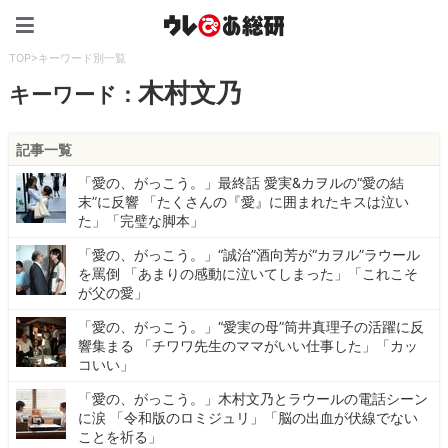
ウレぴあ総研（うれぴあ）
TOP
>
キーワード別一覧
木村文乃
キーワード：
記事一覧
「愛の、がっこう。」最終話 愛実&カヲルの“愛の結
末”に反響 「たくさんの『愛』に囲まれたキスは泣い
た」「完璧な脚本」
「愛の、がっこう。」“誠治”酒向芳が“カヲル”ラウール
を罵倒 「あまりの感動に泣いてしまった」「これこそ
が父の愛」
「愛の、がっこう。」“愛実の母”筒井真理子の活躍に反
響集まる 「チワワ先生のママがいい仕事した」「カッ
コいい」
「愛の、がっこう。」木村文乃とラウールの電話シーン
に涙 「令和版のロミジュリ」「脳の出血が伏線でない
ことを祈る」