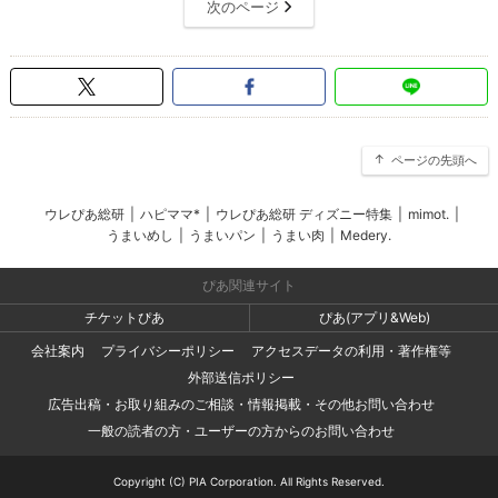
次のページ
ページの先頭へ
ウレぴあ総研
|
ハピママ*
|
ウレぴあ総研 ディズニー特集
|
mimot.
|
うまいめし
|
うまいパン
|
うまい肉
|
Medery.
ぴあ関連サイト
チケットぴあ
ぴあ(アプリ&Web)
会社案内
プライバシーポリシー
アクセスデータの利用・著作権等
外部送信ポリシー
広告出稿・お取り組みのご相談・情報掲載・その他お問い合わせ
一般の読者の方・ユーザーの方からのお問い合わせ
Copyright (C) PIA Corporation. All Rights Reserved.