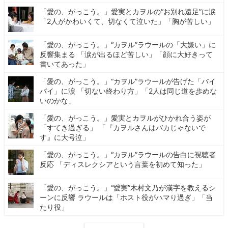
「愛の、がっこう。」愛実とカヲルの“お別れ遠足”に涙
「2人がかわいくて、切なくて泣いた」「胸が苦しい」
「愛の、がっこう。」“カヲル”ラウールの「大嫌い」に
反響集まる 「涙が出るほど苦しい」「顔に大好きって
書いてあった」
「愛の、がっこう。」“カヲル”ラウールが告げた「バイ
バイ」に涙 「切ない終わり方」「2人は同じ道を歩めな
いのかな」
「愛の、がっこう。」愛実とカヲルがひかれ合う姿が
「すてき過ぎる」 「『カヲルさんはバカじゃないで
す』に大号泣」
「愛の、がっこう。」“カヲル”ラウールの告白に視聴者
反応 「ディスレクシアという言葉を初めて知った」
「愛の、がっこう。」“愛実”木村文乃が漢字を教えるシ
ーンに反響 ラウールは「ホスト役がハマり過ぎ」「当
たり役」