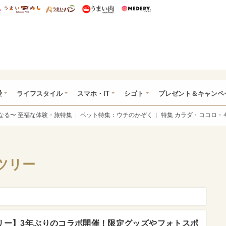
総研 ディズニー特集
mimot.
うまいめし
うまいパン
うまい肉
Medery.
ぴあ総研（うれぴあ）
愛
ライフスタイル
スマホ・IT
シゴト
プレゼント＆キャンペ
なる〜 至福な体験・旅特集
ペット特集：ウチのかぞく
特集 カラダ・ココロ・
ツリー
リー】3年ぶりのコラボ開催！限定グッズやフォトスポ