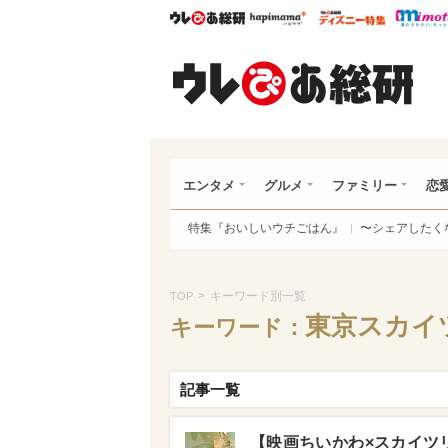
ウレぴあ総研
ハピママ*
ウレぴあ
ウレ
エンタメ
グルメ
ファミリー
恋
特集『おいしいウチごはん』
〜シェアしたく
>
キーワード別一覧
TOP
東京スカイ
キーワード：
記事一覧
【映画ちいかわ×スカイツ