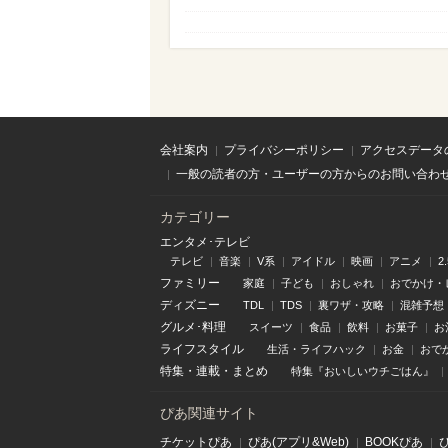
会社案内
プライバシーポリシー
アクセスデータ
一般の読者の方・ユーザーの方からのお問い合わ
カテゴリー
エンタメ･テレビ
テレビ
音楽
V系
アイドル
映画
アニメ
2
ファミリー
家庭
子ども
おしゃれ
おでかけ・
ディズニー
TDL
TDS
裏ワザ・攻略
混雑予想
グルメ･料理
スイーツ
食品
飲料
お菓子
お
ライフスタイル
生活・ライフハック
お金
おで
特集
・
連載
・
まとめ
特集『おいしいウチごはん』
ぴあ関連サイト
チケットぴあ
ぴあ(アプリ&Web)
BOOKぴあ