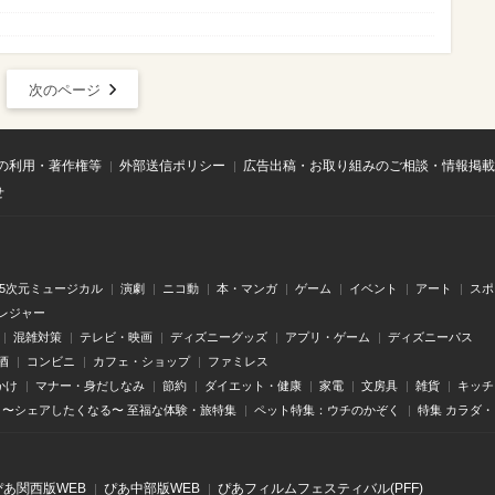
次のページ
の利用・著作権等
外部送信ポリシー
広告出稿・お取り組みのご相談・情報掲載
せ
.5次元ミュージカル
演劇
ニコ動
本・マンガ
ゲーム
イベント
アート
スポ
レジャー
混雑対策
テレビ・映画
ディズニーグッズ
アプリ・ゲーム
ディズニーパス
酒
コンビニ
カフェ・ショップ
ファミレス
かけ
マナー・身だしなみ
節約
ダイエット・健康
家電
文房具
雑貨
キッチ
〜シェアしたくなる〜 至福な体験・旅特集
ペット特集：ウチのかぞく
特集 カラダ
ぴあ関⻄版WEB
ぴあ中部版WEB
ぴあフィルムフェスティバル(PFF)