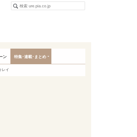
ーン
特集･連載･まとめ
キレイ