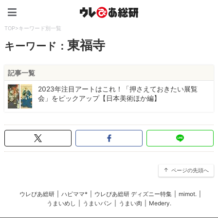
ウレぴあ総研（うれぴあ）
TOP
>
キーワード別一覧
東福寺
キーワード：
記事一覧
2023年注目アートはこれ！「押さえておきたい展覧
会」をピックアップ【日本美術ほか編】
ページの先頭へ
ウレぴあ総研
|
ハピママ*
|
ウレぴあ総研 ディズニー特集
|
mimot.
|
うまいめし
|
うまいパン
|
うまい肉
|
Medery.