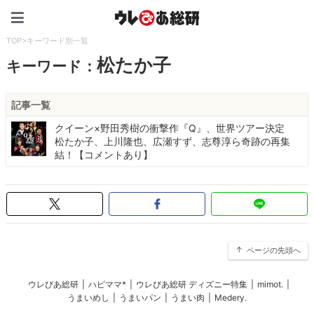
ウレぴあ総研（うれぴあ）
TOP
>
キーワード別一覧
松たか⼦
キーワード：
記事一覧
クイーン×野田秀樹の衝撃作『Q』、世界ツアー決定
松たか子、上川隆也、広瀬すず、志尊淳ら奇跡の再集
結！【コメントあり】
ページの先頭へ
ウレぴあ総研
|
ハピママ*
|
ウレぴあ総研 ディズニー特集
|
mimot.
|
うまいめし
|
うまいパン
|
うまい肉
|
Medery.