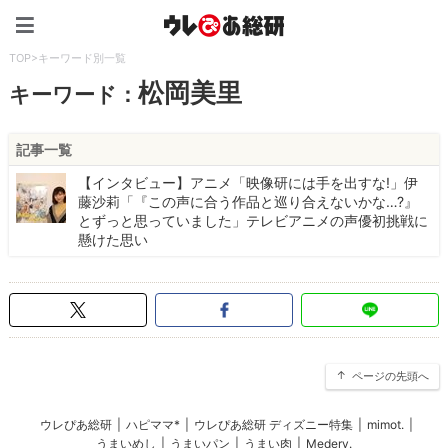
ウレぴあ総研（うれぴあ）
TOP
>
キーワード別一覧
松岡美里
キーワード：
記事一覧
【インタビュー】アニメ「映像研には手を出すな!」伊
藤沙莉「『この声に合う作品と巡り合えないかな…?』
とずっと思っていました」テレビアニメの声優初挑戦に
懸けた思い
ページの先頭へ
ウレぴあ総研
|
ハピママ*
|
ウレぴあ総研 ディズニー特集
|
mimot.
|
うまいめし
|
うまいパン
|
うまい肉
|
Medery.