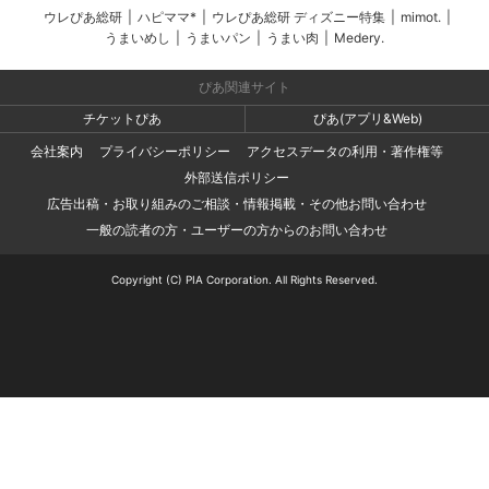
ウレぴあ総研
|
ハピママ*
|
ウレぴあ総研 ディズニー特集
|
mimot.
|
うまいめし
|
うまいパン
|
うまい肉
|
Medery.
ぴあ関連サイト
チケットぴあ
ぴあ(アプリ&Web)
会社案内
プライバシーポリシー
アクセスデータの利用・著作権等
外部送信ポリシー
広告出稿・お取り組みのご相談・情報掲載・その他お問い合わせ
一般の読者の方・ユーザーの方からのお問い合わせ
Copyright (C) PIA Corporation. All Rights Reserved.