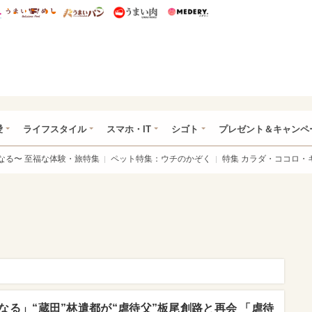
総研 ディズニー特集
mimot.
うまいめし
うまいパン
うまい肉
Medery.
ぴあ総研（うれぴあ）
愛
ライフスタイル
スマホ・IT
シゴト
プレゼント＆キャンペ
なる〜 至福な体験・旅特集
ペット特集：ウチのかぞく
特集 カラダ・ココロ・
る」“蔵田”林遣都が“虐待父”板尾創路と再会 「虐待