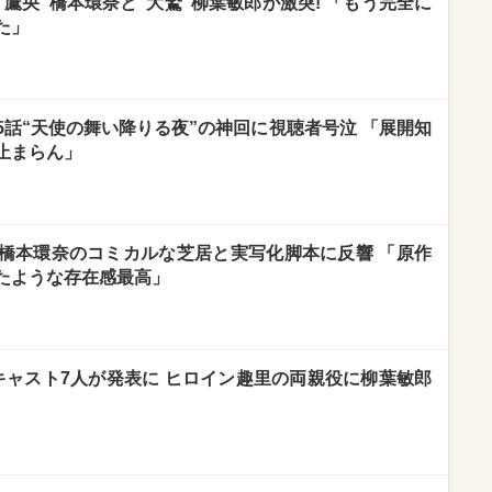
鷹央”橋本環奈と“大鷲”柳葉敏郎が激突! 「もう完全に
た」
話“天使の舞い降りる夜”の神回に視聴者号泣 「展開知
止まらん」
橋本環奈のコミカルな芝居と実写化脚本に反響 「原作
たような存在感最高」
キャスト7人が発表に ヒロイン趣里の両親役に柳葉敏郎