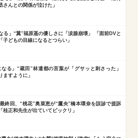
丞さんとの関係が泣けた」
る」“翼”福原遥の優しさに「涙腺崩壊」 「面前DVと
「子どもの目線になるとつらい」
なる」“蔵田”林遣都の言葉が「グサッと刺さった」
りますように」
最終回、“桃花”奥菜恵が“鷹央”橋本環奈を誤診で提訴
「桂正和先生が出ていてビックリ」