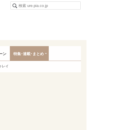
ーン
特集･連載･まとめ
キレイ