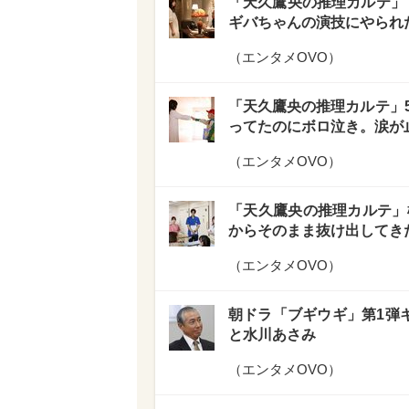
「天久鷹央の推理カルテ」“
ギバちゃんの演技にやられ
（
エンタメOVO
）
「天久鷹央の推理カルテ」5
ってたのにボロ泣き。涙が
（
エンタメOVO
）
「天久鷹央の推理カルテ」
からそのまま抜け出してき
（
エンタメOVO
）
朝ドラ「ブギウギ」第1弾
と水川あさみ
（
エンタメOVO
）