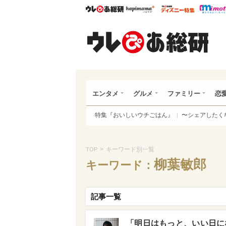
ウレぴあ総研
ハピママ*
ウレぴあ
ウレ
エンタメ
グルメ
ファミリー
恋
特集『おいしいウチごはん』
〜シェアしたく
>
キーワード別一覧
TOP
柳葉敏郎
キーワード：
記事一覧
「明日はもっと、いい日にな