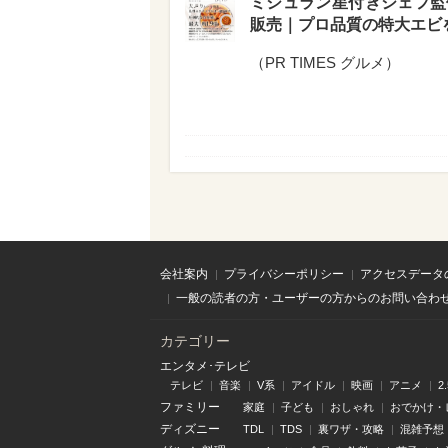
ミシュラン星付きシェフ監
販売｜プロ品質の特大エビ
（
PR TIMES グルメ
）
会社案内
プライバシーポリシー
アクセスデータ
一般の読者の方・ユーザーの方からのお問い合わ
カテゴリー
エンタメ･テレビ
テレビ
音楽
V系
アイドル
映画
アニメ
2
ファミリー
家庭
子ども
おしゃれ
おでかけ・
ディズニー
TDL
TDS
裏ワザ・攻略
混雑予想