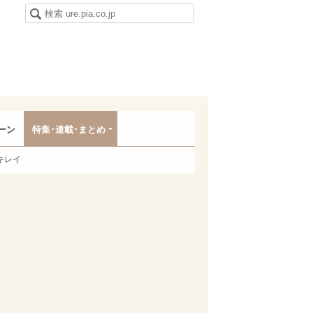
ーン
特集･連載･まとめ
キレイ