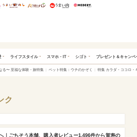
総研 ディズニー特集
mimot.
うまいめし
うまいパン
うまい肉
Medery.
ぴあ総研（うれぴあ）
愛
ライフスタイル
スマホ・IT
シゴト
プレゼント＆キャンペ
なる〜 至福な体験・旅特集
ペット特集：ウチのかぞく
特集 カラダ・ココロ・
ンク
｜ごちそう本舗、購入者レビュー1,496件から賀寿の