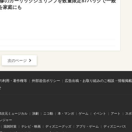
修のガーリックシュリンプを数量限定87パックで一般
を家庭にも
次のページ
の利用・著作権等
外部送信ポリシー
広告出稿・お取り組みのご相談・情報掲載
せ
.5次元ミュージカル
演劇
ニコ動
本・マンガ
ゲーム
イベント
アート
スポ
レジャー
混雑対策
テレビ・映画
ディズニーグッズ
アプリ・ゲーム
ディズニーパス