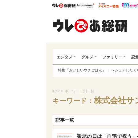
ウレぴあ総研
ハピママ*
ウレぴあ
ウレ
エンタメ
グルメ
ファミリー
恋
特集『おいしいウチごはん』
〜シェアしたく
>
キーワード別一覧
TOP
株式会社サ
キーワード：
記事一覧
敬老の日は「自宅で祝う」へ