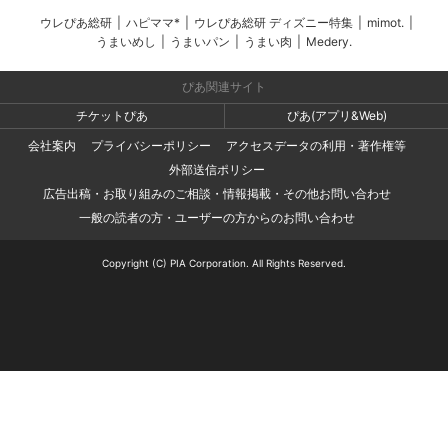
ウレぴあ総研
|
ハピママ*
|
ウレぴあ総研 ディズニー特集
|
mimot.
|
うまいめし
|
うまいパン
|
うまい肉
|
Medery.
ぴあ関連サイト
チケットぴあ
ぴあ(アプリ&Web)
会社案内
プライバシーポリシー
アクセスデータの利用・著作権等
外部送信ポリシー
広告出稿・お取り組みのご相談・情報掲載・その他お問い合わせ
一般の読者の方・ユーザーの方からのお問い合わせ
Copyright (C) PIA Corporation. All Rights Reserved.