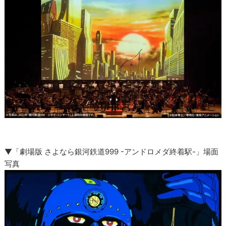
▼「劇場版 さよなら銀河鉄道999 -アンドロメダ終着駅-」場面
写真