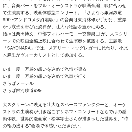
に、音楽パートをフル・オーケストラが映画全編上映に合わせ
て生演奏する、映画体感型コンサート。『さよなら銀河鉄道
999 -アンドロメダ終着駅-』の音楽は東海林修が手がけ、重厚
かつ哀愁を帯びた旋律が、壮大な物語を豊かに彩る。
指揮は栗田博文。中部フィルハーモニー交響楽団 が、大スクリ
ーンでの映画全編上映に合わせて生演奏を披露する。主題歌
「SAYONARA」では、メアリー・マッグレガーに代わり、小此
木麻里がヴォーカリストとして参加する。
いま一度 万感の想いを込めて汽笛が鳴る
いま一度 万感の想いを込めて汽車が行く
さらばメーテル
さらば銀河鉄道999
大スクリーンに映える壮大なスペースファンタジーと、オーケ
ストラの生演奏が引き起こすシネマ・コンサートならではの感
動体験。世界的漫画家・松本零士さんが描き示した世界を、“時
の輪の接する”会場で体感いただきたい。