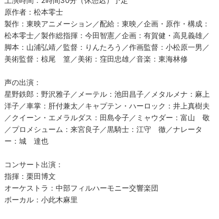
上演時間：2時間30分（休憩込）予定
原作者：松本零士
製作：東映アニメーション／配給：東映／企画・原作・構成：
松本零士／製作総指揮：今田智憲／企画：有賀健・高見義雄／
脚本：山浦弘靖／監督：りんたろう／作画監督：小松原一男／
美術監督：椋尾 篁／美術：窪田忠雄／音楽：東海林修
声の出演：
星野鉄郎：野沢雅子／メーテル：池田昌子／メタルメナ：麻上
洋子／車掌：肝付兼太／キャプテン・ハーロック：井上真樹夫
／クイーン・エメラルダス：田島令子／ミャウダー：富山 敬
／プロメシューム：来宮良子／黒騎士：江守 徹／ナレータ
ー：城 達也
コンサート出演：
指揮：栗田博文
オーケストラ：中部フィルハーモニー交響楽団
ボーカル：小此木麻里