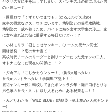
ヤクザの女に手を出してしまい、大ピンチの琉の前に現れた男
の正体は--？
・豚屋ロウ「くずといつまでも」(ゆるふわゲス攻め)
家事の得意なクズ、ウチにいます。幼馴染との倫理攻防戦。
幼馴染の一成を養うため、バイトに精を出す大学生の玲二。家
に女を連れ込む彼に辟易する毎日だけど--！？
・小林モリヲ「召しませヤンキー」(チームの元ヤン同士)
因縁勃発！？恋のサヤ当て！
高校時代チームのリーダーと副リーダーだった元ヤンの二人。
オトナになった現在の関係は…！？
・夕倉アキ「こじかカウンター！」(番長×超ヘタレ)
番長×ウルトラヘタレ！学園BL下剋上！！
底辺ヤンキー校に転校してきたボンクラ少年・瀬戸口ほとりは
男色家の番長・久世に取り入るためにある秘策を…！？
・みどりわたる「WILD BLUE」(幼馴染下剋上攻め×天然ヤンキ
ー)