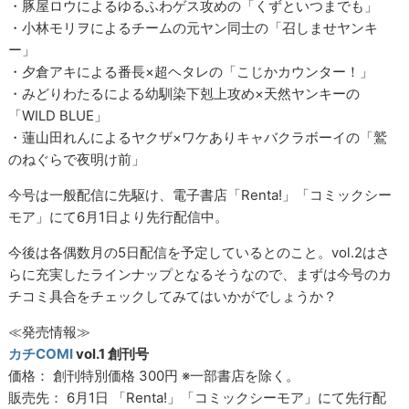
・豚屋ロウによるゆるふわゲス攻めの「くずといつまでも」
・小林モリヲによるチームの元ヤン同士の「召しませヤンキ
ー」
・夕倉アキによる番長×超ヘタレの「こじかカウンター！」
・みどりわたるによる幼馴染下剋上攻め×天然ヤンキーの
「WILD BLUE」
・蓮山田れんによるヤクザ×ワケありキャバクラボーイの「鷲
のねぐらで夜明け前」
今号は一般配信に先駆け、電子書店「Renta!」「コミックシー
モア」にて6月1日より先行配信中。
今後は各偶数月の5日配信を予定しているとのこと。vol.2はさ
らに充実したラインナップとなるそうなので、まずは今号のカ
チコミ具合をチェックしてみてはいかがでしょうか？
≪発売情報≫
カチCOMI
vol.1 創刊号
価格： 創刊特別価格 300円 ※一部書店を除く。
販売先： 6月1日 「Renta!」「コミックシーモア」にて先行配