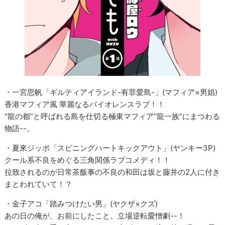
・一宮思帆「ギルティアイランド-有罪愛島-」(マフィア×男娼)
香港マフィア風 華麗なるバイオレンスラブ！！
“龍の都”と呼ばれる島を仕切る極東マフィア“龍一族”にまつわる
物語--。
・夏來ジッポ「スピニングハートキックアウト」(ヤンキー3P)
クール系不良をめぐる三角関係ラブコメディ！！
拉致されるのが日常茶飯事の不良の和田は坂と藤井の2人に付き
まとわれていて！？
・金子アコ「踏みつけたい男」(ヤクザ×クズ)
あの日の俺が、お前にしたこと。立場逆転愛憎劇--！