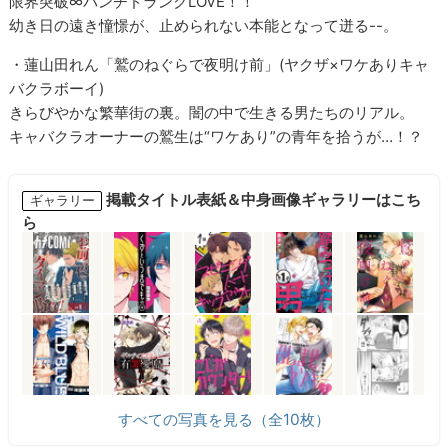
限界突破∞パンチドランクLOVE！！
幼き日の遠き憧憬が、止められない本能となって迸る--。
・蓮山田れん「鷲のねぐらで夜明け前」(ヤクザ×ワケありキャ
バクラボーイ)
きらびやかな繁華街の裏。闇の中で生きる男たちのリアル。
キャバクラオーナーの鷲生は“ワケあり”の青年を拾うが…！？
掲載タイトル表紙＆中身画像ギャラリーはこち
ギャラリー
ら
すべての写真を見る（全10枚）