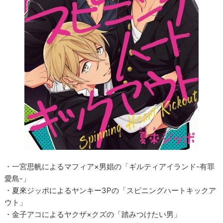
・一宮思帆によるマフィア×男娼の「ギルティアイランド-有罪
愛島-」
・夏來ジッポによるヤンキー3Pの「スピニングハートキックア
ウト」
・金子アコによるヤクザ×クズの「踏みつけたい男」