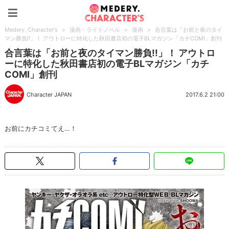
Medery. Character's
Medery. Character's
>
漫画・ライトノベル
>
漫画
>
合言葉は「お前と夜のタイ
マン勝負!!」！ アウトローに特化した秋田書店初の電子BLマガジン「カチCOMI」創刊
合言葉は「お前と夜のタイマン勝負!!」！ アウトロ
ーに特化した秋田書店初の電子BLマガジン「カチ
COMI」創刊
Character JAPAN
2017.6.2 21:00
お前にカチコミてえ…！