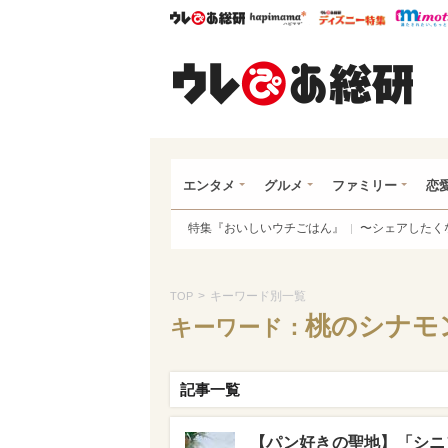
ウレぴあ総研
ハピママ*
ウレぴあ
ウレ
エンタメ
グルメ
ファミリー
恋
特集『おいしいウチごはん』
〜シェアしたく
>
キーワード別一覧
TOP
桃のシナモ
キーワード：
記事一覧
【パン好きの聖地】「シニ