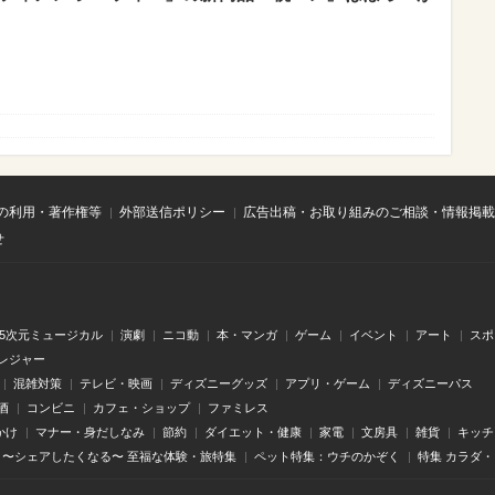
の利用・著作権等
外部送信ポリシー
広告出稿・お取り組みのご相談・情報掲載
せ
.5次元ミュージカル
演劇
ニコ動
本・マンガ
ゲーム
イベント
アート
スポ
レジャー
混雑対策
テレビ・映画
ディズニーグッズ
アプリ・ゲーム
ディズニーパス
酒
コンビニ
カフェ・ショップ
ファミレス
かけ
マナー・身だしなみ
節約
ダイエット・健康
家電
文房具
雑貨
キッチ
〜シェアしたくなる〜 至福な体験・旅特集
ペット特集：ウチのかぞく
特集 カラダ