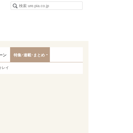
ーン
特集･連載･まとめ
キレイ