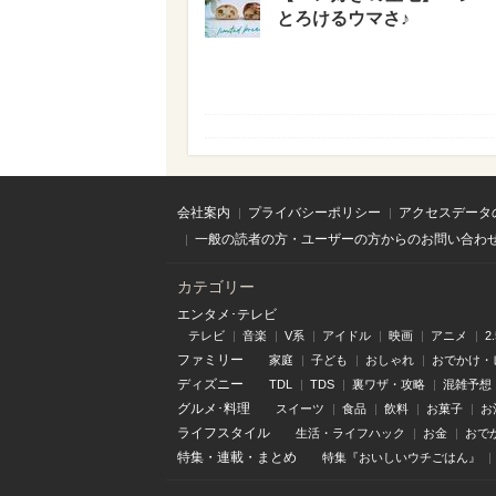
とろけるウマさ♪
会社案内
プライバシーポリシー
アクセスデータ
一般の読者の方・ユーザーの方からのお問い合わ
カテゴリー
エンタメ･テレビ
テレビ
音楽
V系
アイドル
映画
アニメ
2
ファミリー
家庭
子ども
おしゃれ
おでかけ・
ディズニー
TDL
TDS
裏ワザ・攻略
混雑予想
グルメ･料理
スイーツ
食品
飲料
お菓子
お
ライフスタイル
生活・ライフハック
お金
おで
特集
・
連載
・
まとめ
特集『おいしいウチごはん』