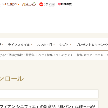
総研 ディズニー特集
mimot.
うまいめし
うまいパン
うまい肉
Medery.
ぴあ総研（うれぴあ）
愛
ライフスタイル
スマホ・IT
シゴト
プレゼント＆キャンペ
なる〜 至福な体験・旅特集
ペット特集：ウチのかぞく
特集 カラダ・ココロ・
ンロール
フィアン シニフィエ」の新商品『桃パン』はほっぺが