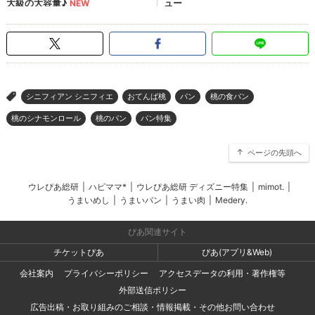
シニフィアン シニフィエ
おてんば桃
パン
桃の食パン
>
桃のシナモンロール
桃のパン
パン特集
ページの先頭へ
ウレぴあ総研
|
ハピママ*
|
ウレぴあ総研 ディズニー特集
|
mimot.
|
うまいめし
|
うまいパン
|
うまい肉
|
Medery.
ぴあ関連サイト
チケットぴあ
ぴあ(アプリ&Web)
会社案内
プライバシーポリシー
アクセスデータの利用・著作権等
外部送信ポリシー
広告出稿・お取り組みのご相談・情報掲載・その他お問い合わせ