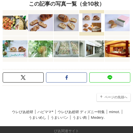
この記事の写真一覧（全10枚）
ページの先頭へ
ウレぴあ総研
|
ハピママ*
|
ウレぴあ総研 ディズニー特集
|
mimot.
|
うまいめし
|
うまいパン
|
うまい肉
|
Medery.
ぴあ関連サイト