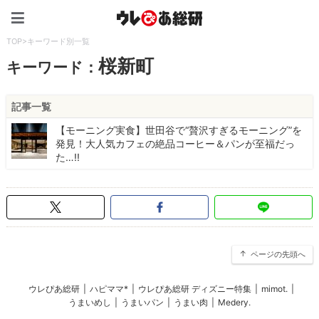
ウレぴあ総研（うれぴあ）
TOP
>
キーワード別一覧
桜新町
キーワード：
記事一覧
【モーニング実食】世田谷で“贅沢すぎるモーニング”を
発見！大人気カフェの絶品コーヒー＆パンが至福だっ
た…!!
ページの先頭へ
ウレぴあ総研
|
ハピママ*
|
ウレぴあ総研 ディズニー特集
|
mimot.
|
うまいめし
|
うまいパン
|
うまい肉
|
Medery.