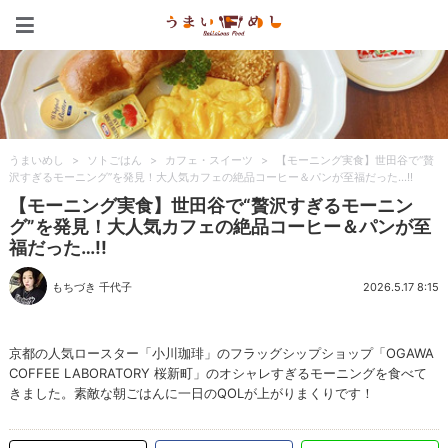
うまいめし
うまいめし
>
ソトごはん
>
カフェ・スイーツ
>
【モーニング実食】世田谷で“贅
沢すぎるモーニング”を発見！大人気カフェの絶品コーヒー＆パンが至福だった…!!
【モーニング実食】世田谷で“贅沢すぎるモーニン
グ”を発見！大人気カフェの絶品コーヒー＆パンが至
福だった…!!
もちづき 千代子
2026.5.17 8:15
京都の人気ロースター「小川珈琲」のフラッグシップショップ「OGAWA
COFFEE LABORATORY 桜新町」のオシャレすぎるモーニングを食べて
きました。素敵な朝ごはんに一日のQOLが上がりまくりです！