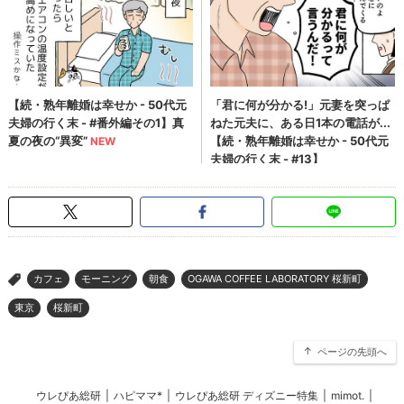
カフェ
モーニング
朝食
OGAWA COFFEE LABORATORY 桜新町
>
東京
桜新町
ページの先頭へ
ウレぴあ総研
|
ハピママ*
|
ウレぴあ総研 ディズニー特集
|
mimot.
|