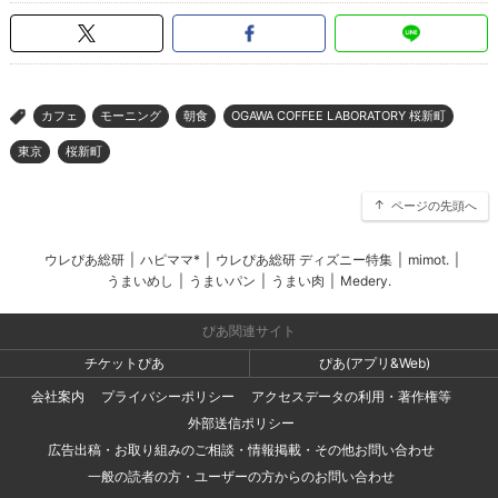
カフェ
モーニング
朝食
OGAWA COFFEE LABORATORY 桜新町
>
東京
桜新町
ページの先頭へ
ウレぴあ総研
|
ハピママ*
|
ウレぴあ総研 ディズニー特集
|
mimot.
|
うまいめし
|
うまいパン
|
うまい肉
|
Medery.
ぴあ関連サイト
チケットぴあ
ぴあ(アプリ&Web)
会社案内
プライバシーポリシー
アクセスデータの利用・著作権等
外部送信ポリシー
広告出稿・お取り組みのご相談・情報掲載・その他お問い合わせ
一般の読者の方・ユーザーの方からのお問い合わせ