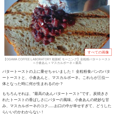
すべての画像
【OGAWA COFFEE LABORATORY 桜新町 モーニング】全粒粉バタートースト
＋小倉あん＋マスカルポーネ＝最高
バタートーストの上に乗せちゃいました！ 全粒粉食パンのバタ
ートーストと、小倉あんと、マスカルポーネ。これらが三位一
体となった時に何が生まれるのか？
もちろんそれは、“最高のあんバタートースト”です。炭焼きさ
れたトーストの香ばしさにバターの風味、小倉あんの絶妙な甘
み、マスカルポーネのコク……お口の中が幸せすぎて、どうした
らいいのかわからない！