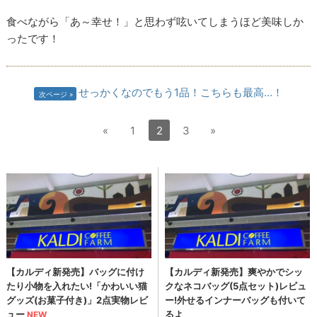
食べながら「あ～幸せ！」と思わず呟いてしまうほど美味しか
ったです！
せっかくなのでもう1品！こちらも最高…！
次ページ
«
1
2
3
»