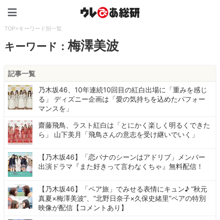
ウレぴあ総研（うれぴあ）
TOP
>
キーワード別一覧
梅澤美波
キーワード：
記事一覧
乃木坂46、10年連続10回目の紅白出場に「重みを感じ
る」 ディズニー企画は「愛の気持ちを込めたパフォー
マンスを」
齋藤飛鳥、ラスト紅白は「とにかく楽しく明るくできた
ら」 山下美月「飛鳥さんの意志を受け継いでいく」
【乃木坂46】「恋バナのシーンはアドリブ」メンバー
出演ドラマ『また好きって言わなくちゃ』無料配信！
【乃木坂46】「ペア旅」でみせる表情にキュン♪ “秋元
真夏×梅澤美波”、“北野日奈子×久保史緒里”ペアの特別
映像が配信【コメントあり】