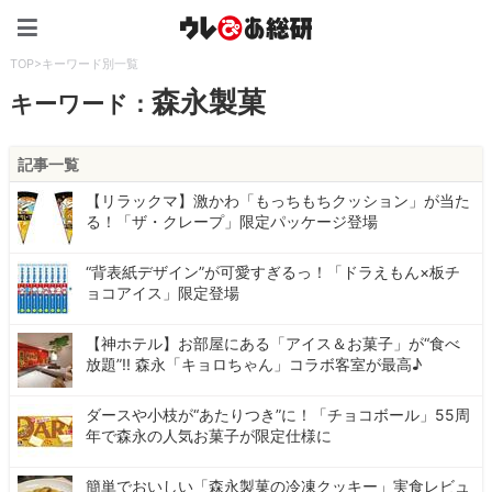
ウレぴあ総研（うれぴあ）
TOP
>
キーワード別一覧
森永製菓
キーワード：
記事一覧
【リラックマ】激かわ「もっちもちクッション」が当た
る！「ザ・クレープ」限定パッケージ登場
“背表紙デザイン”が可愛すぎるっ！「ドラえもん×板チ
ョコアイス」限定登場
【神ホテル】お部屋にある「アイス＆お菓子」が“食べ
放題”!! 森永「キョロちゃん」コラボ客室が最高♪
ダースや小枝が“あたりつき”に！「チョコボール」55周
年で森永の人気お菓子が限定仕様に
簡単でおいしい「森永製菓の冷凍クッキー」実食レビュ