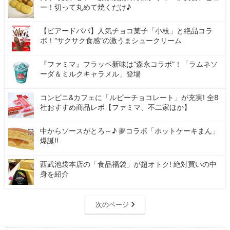
ー！切って丸めて焼くだけ♪
【ビアードパパ】人気チョコ菓子「小枝」と絶品コラ
ボ！“サクサク食感”の激うまシュークリーム
『ファミマ』フラッペ新味は“森永コラボ”！「ラムネソ
ーダ＆ミルクキャラメル」登場
コンビニ&カフェに「ルビーチョコレート」が充実! 全8
社おすすめ商品レポ【ファミマ、不二家ほか】
中からソースがとろ～♪ 夢コラボ「ホットケーキまん」
爆誕!!
西武池袋本店の「食品福袋」が超オトク! 絶対買いの中
身を紹介
次のページ