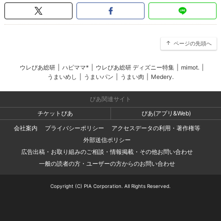
ページの先頭へ
ウレぴあ総研
|
ハピママ*
|
ウレぴあ総研 ディズニー特集
|
mimot.
|
うまいめし
|
うまいパン
|
うまい肉
|
Medery.
ぴあ関連サイト
チケットぴあ
ぴあ(アプリ&Web)
会社案内
プライバシーポリシー
アクセスデータの利用・著作権等
外部送信ポリシー
広告出稿・お取り組みのご相談・情報掲載・その他お問い合わせ
一般の読者の方・ユーザーの方からのお問い合わせ
Copyright (C) PIA Corporation. All Rights Reserved.