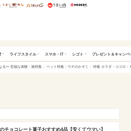
総研 ディズニー特集
mimot.
うまいめし
うまいパン
うまい肉
Medery.
ぴあ総研（うれぴあ）
愛
ライフスタイル
スマホ・IT
シゴト
プレゼント＆キャンペ
なる〜 至福な体験・旅特集
ペット特集：ウチのかぞく
特集 カラダ・ココロ・
」のチョコレート菓子おすすめ4品【安くてウマい】