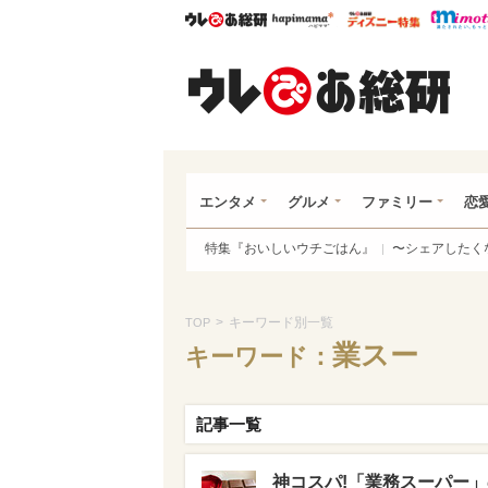
ウレぴあ総研
ハピママ*
ウレぴあ
ウレ
エンタメ
グルメ
ファミリー
恋
特集『おいしいウチごはん』
〜シェアしたく
>
キーワード別一覧
TOP
業スー
キーワード：
記事一覧
神コスパ!「業務スーパー