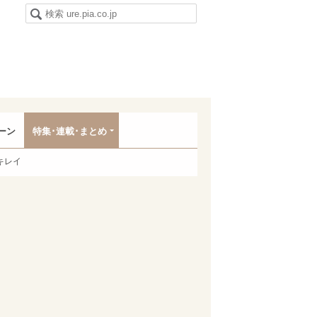
ーン
特集･連載･まとめ
キレイ