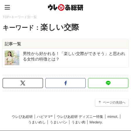
ウレぴあ総研（うれぴあ）
TOP
>
キーワード別一覧
楽しい交際
キーワード：
記事一覧
男性から好かれる！「楽しい交際ができそう」と思われ
る女性の特徴とは？
ページの先頭へ
ウレぴあ総研
|
ハピママ*
|
ウレぴあ総研 ディズニー特集
|
mimot.
|
うまいめし
|
うまいパン
|
うまい肉
|
Medery.