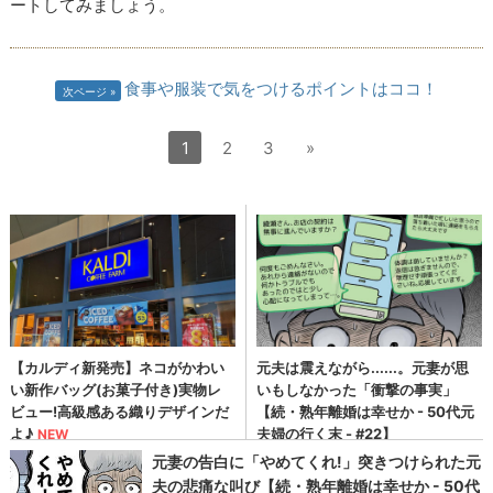
ートしてみましょう。
食事や服装で気をつけるポイントはココ！
次ページ
1
2
3
»