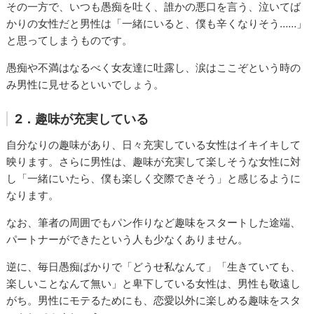
その一方で、いつも愚痴を吐く、誰かの悪口を言う、泣いてば
かりの女性だと男性は「一緒にいると、僕も辛くなりそう……」
と思ってしまうものです。
愚痴や不満はなるべく女友達に吐露し、涙はここぞという時の
み男性に見せるといいでしょう。
2．趣味が充実している
自分なりの趣味があり、日々充実している女性はイキイキして
映ります。さらに男性は、趣味が充実して楽しそうな女性に対
し「一緒にいたら、僕も楽しく交際できそう」と感じるように
なります。
なお、筆者の周囲でもパン作りなど趣味をスタートした途端、
パートナーができたという人も少なくありません。
逆に、毎日愚痴ばかりで「どうせ私なんて」「生きていても、
楽しいことなんて無い」と卑下している女性は、男性も敬遠し
がち。男性にモテるためにも、恋愛以外に楽しめる趣味をスタ