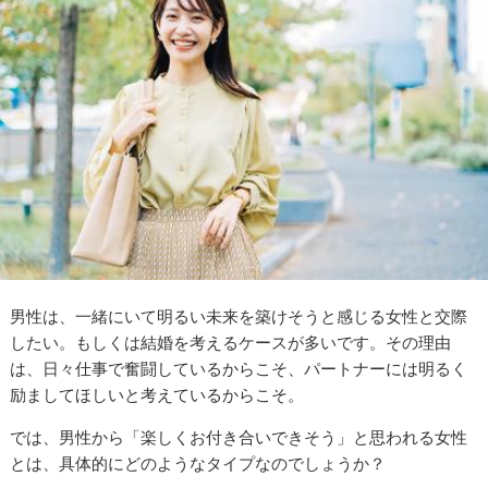
男性は、一緒にいて明るい未来を築けそうと感じる女性と交際
したい。もしくは結婚を考えるケースが多いです。その理由
は、日々仕事で奮闘しているからこそ、パートナーには明るく
励ましてほしいと考えているからこそ。
では、男性から「楽しくお付き合いできそう」と思われる女性
とは、具体的にどのようなタイプなのでしょうか？