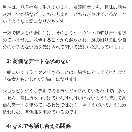
男性は、競争社会で生きています。友達同士でも、趣味の話や
スポーツの話など、こちらもまた「どちらが長けているか」と
いうような会話になりがちです。
一方で彼女との会話には、そのようなマウントの取り合いを求
めていません。競争することから解放され、身の回りの話や自
分のオチのない話を受け入れて聞いてほしいと思っています。
3: 高価なデートを求めない
一緒にいてリラックスできることは、男性にとってそれだけで
「彼女と過ごしたい理由」になります。
ショッピングやホテルでの食事などを求めているわけではあり
ません。常にカッコつけていなければいけないような特別で高
価なデートを求めているわけではなく、きょうだいのように気
疲れしない関係性を求めているのです。
4: なんでも話し合える関係