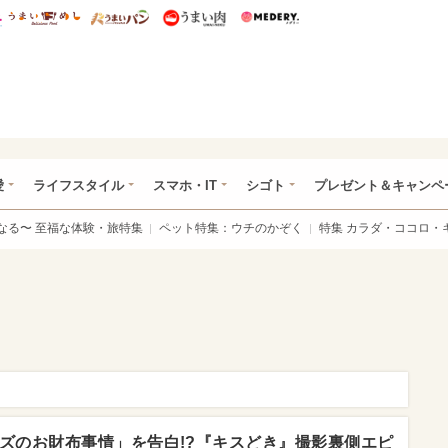
総研 ディズニー特集
mimot.
うまいめし
うまいパン
うまい肉
Medery.
ぴあ総研（うれぴあ）
愛
ライフスタイル
スマホ・IT
シゴト
プレゼント＆キャンペ
なる〜 至福な体験・旅特集
ペット特集：ウチのかぞく
特集 カラダ・ココロ・
ャニーズのお財布事情」を告白!?『キスどき』撮影裏側エピ