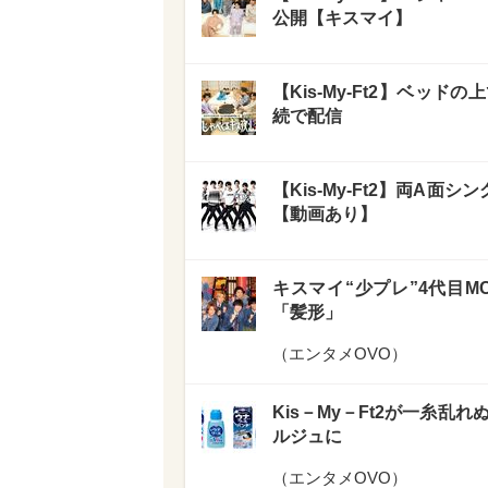
公開【キスマイ】
【Kis-My-Ft2】ベッ
続で配信
【Kis-My-Ft2】両A面シ
【動画あり】
キスマイ“少プレ”4代目
「髪形」
（
エンタメOVO
）
Kis－My－Ft2が一糸
ルジュに
（
エンタメOVO
）