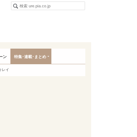
ーン
特集･連載･まとめ
キレイ