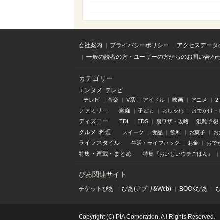
会社案内
プライバシーポリシー
アクセスデータ
一般の読者の方・ユーザーの方からのお問い合わ
カテゴリー
エンタメ･テレビ
テレビ
音楽
V系
アイドル
映画
アニメ
2
ファミリー
家庭
子ども
おしゃれ
おでかけ・
ディズニー
TDL
TDS
裏ワザ・攻略
混雑予想
グルメ･料理
スイーツ
食品
飲料
お菓子
お
ライフスタイル
生活・ライフハック
お金
おで
特集
・
連載
・
まとめ
特集『おいしいウチごはん』
ぴあ関連サイト
チケットぴあ
ぴあ(アプリ&Web)
BOOKぴあ
Copyright (C) PIA Corporation. All Rights Reserved.