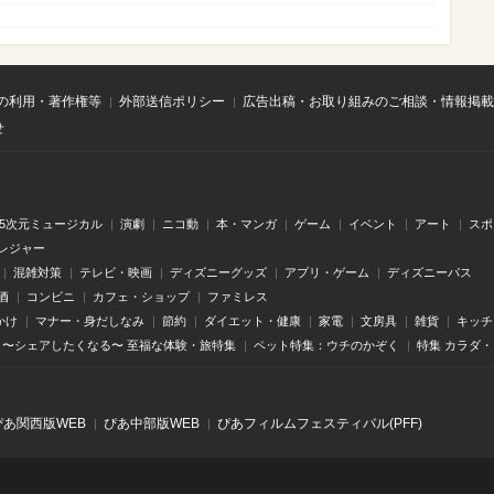
の利用・著作権等
外部送信ポリシー
広告出稿・お取り組みのご相談・情報掲載
せ
.5次元ミュージカル
演劇
ニコ動
本・マンガ
ゲーム
イベント
アート
スポ
レジャー
混雑対策
テレビ・映画
ディズニーグッズ
アプリ・ゲーム
ディズニーパス
酒
コンビニ
カフェ・ショップ
ファミレス
かけ
マナー・身だしなみ
節約
ダイエット・健康
家電
文房具
雑貨
キッチ
〜シェアしたくなる〜 至福な体験・旅特集
ペット特集：ウチのかぞく
特集 カラダ
ぴあ関⻄版WEB
ぴあ中部版WEB
ぴあフィルムフェスティバル(PFF)