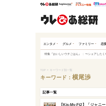
ウレぴあ総研
ハピママ*
ウレぴあ
ウレ
エンタメ
グルメ
ファミリー
恋
特集『おいしいウチごはん』
〜シェアしたく
>
キーワード別一覧
TOP
横尾渉
キーワード：
記事一覧
【Kis-My-Ft2】「ジ