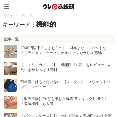
ウレぴあ総研（うれぴあ）
TOP
>
キーワード別一覧
機能的
キーワード：
記事一覧
2000円以下！しまむらのミニ財布よりコンパクトな
「フラグメントケース」がオシャレでめちゃ便利♪
【ニトリ・カインズ】「機能性ゴミ箱」をレビュー! ふ
たつきがやっぱり便利
部屋着にはもったいない! 【ユニクロ】「スウェットパ
ンツ」レビュー
【楽天市場】“子ども用お弁当箱”ランキング1～5位！
「鬼滅模様」も人気
【パソコンケース】おしゃれで可愛く収納性も◎！仕事