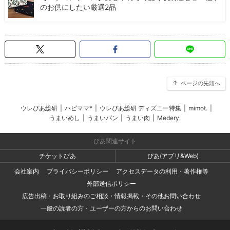
のお供にしたい厳選2品
ページの先頭へ
ウレぴあ総研
|
ハピママ*
|
ウレぴあ総研 ディズニー特集
|
mimot.
|
うまいめし
|
うまいパン
|
うまい肉
|
Medery.
ぴあ関連サイト
チケットぴあ
ぴあ(アプリ&Web)
会社案内
プライバシーポリシー
アクセスデータの利用・著作権等
外部送信ポリシー
広告出稿・お取り組みのご相談・情報掲載・その他お問い合わせ
一般の読者の方・ユーザーの方からのお問い合わせ