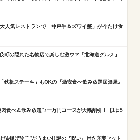
大人気レストランで「神戸牛＆ズワイ蟹」が今だけ食
歌舞伎町の隠れた名物店で楽しむ激ウマ「北海道グルメ」
「鉄板ステーキ」もOKの『激安食べ飲み放題居酒屋』
肉食べ＆飲み放題”♪一万円コースが大幅割引！【1日5
げ&揚げ餃子”がうまい!! 謎の『呪い』付き充実セット