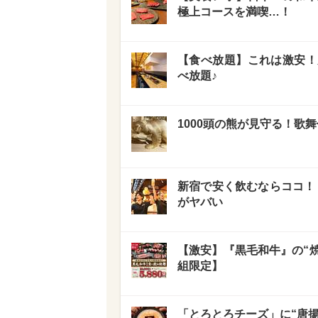
極上コースを満喫…！
【食べ放題】これは激安！
べ放題♪
1000頭の熊が見守る！
新宿で安く飲むならココ！
がヤバい
【激安】『黒毛和牛』の“焼
組限定】
「とろとろチーズ」に“唐揚