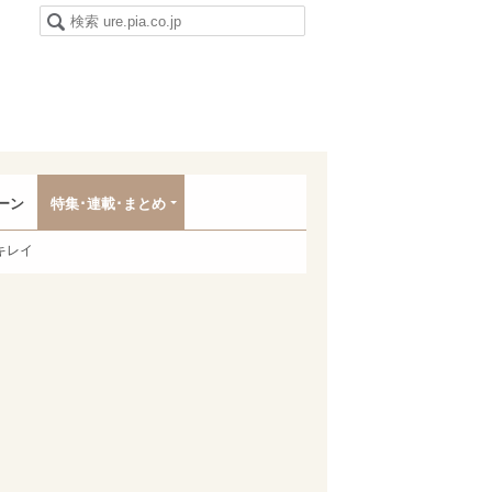
ーン
特集･連載･まとめ
キレイ