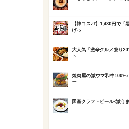
【神コスパ】1,480円で
げっ
大人気「激辛グルメ祭り20
ト
焼肉屋の激ウマ和牛100%バ
ー
国産クラフトビール×激うま