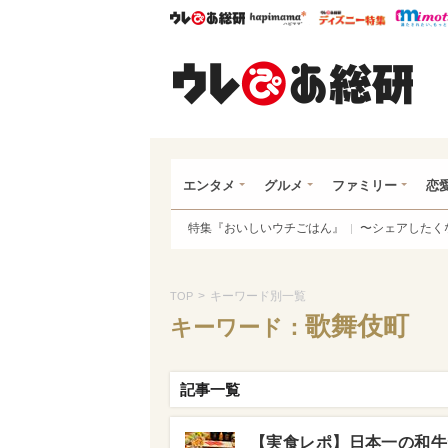
ウレぴあ総研
ハピママ*
ウレぴあ
ウレ
エンタメ
グルメ
ファミリー
恋
特集『おいしいウチごはん』
〜シェアしたく
>
キーワード別一覧
TOP
歌舞伎町
キーワード：
記事一覧
【実食レポ】日本一の和牛