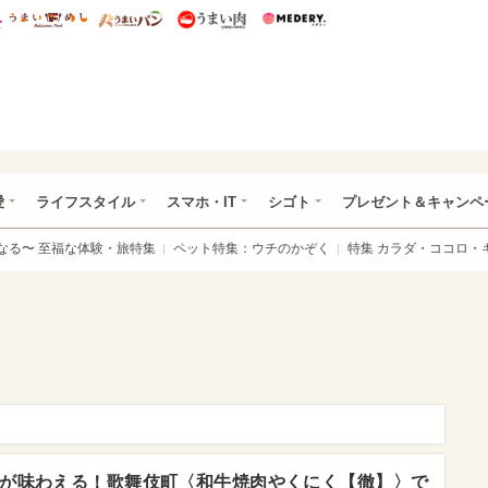
総研 ディズニー特集
mimot.
うまいめし
うまいパン
うまい肉
Medery.
ぴあ総研（うれぴあ）
愛
ライフスタイル
スマホ・IT
シゴト
プレゼント＆キャンペ
なる〜 至福な体験・旅特集
ペット特集：ウチのかぞく
特集 カラダ・ココロ・
が味わえる！歌舞伎町〈和牛焼肉やくにく【徹】〉で