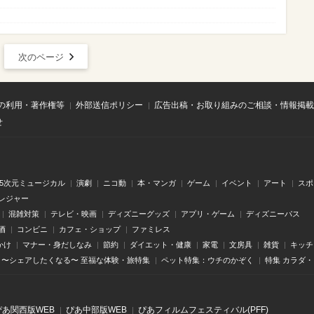
次のページ
の利用・著作権等
外部送信ポリシー
広告出稿・お取り組みのご相談・情報掲載
せ
.5次元ミュージカル
演劇
ニコ動
本・マンガ
ゲーム
イベント
アート
スポ
レジャー
混雑対策
テレビ・映画
ディズニーグッズ
アプリ・ゲーム
ディズニーパス
酒
コンビニ
カフェ・ショップ
ファミレス
かけ
マナー・身だしなみ
節約
ダイエット・健康
家電
文房具
雑貨
キッチ
〜シェアしたくなる〜 至福な体験・旅特集
ペット特集：ウチのかぞく
特集 カラダ
ぴあ関⻄版WEB
ぴあ中部版WEB
ぴあフィルムフェスティバル(PFF)