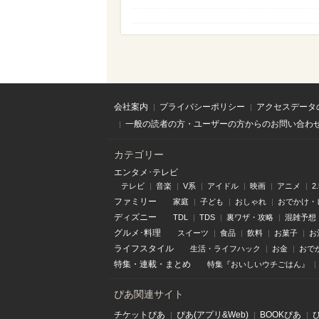
会社案内
プライバシーポリシー
アクセスデータ
一般の読者の方・ユーザーの方からのお問い合わ
カテゴリー
エンタメ･テレビ
テレビ
音楽
V系
アイドル
映画
アニメ
2
ファミリー
家庭
子ども
おしゃれ
おでかけ・
ディズニー
TDL
TDS
裏ワザ・攻略
混雑予想
グルメ･料理
スイーツ
食品
飲料
お菓子
お
ライフスタイル
生活・ライフハック
お金
おで
特集
・
連載
・
まとめ
特集『おいしいウチごはん』
ぴあ関連サイト
チケットぴあ
ぴあ(アプリ&Web)
BOOKぴあ