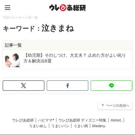
ウレぴあ総研（うれぴあ）
TOP
>
キーワード別一覧
泣きまね
キーワード：
記事一覧
【幼児期】そのしつけ、大丈夫？ 止めた方がよい叱り
方＆解決法6選
ページの先頭へ
ウレぴあ総研
|
ハピママ*
|
ウレぴあ総研 ディズニー特集
|
mimot.
|
うまいめし
|
うまいパン
|
うまい肉
|
Medery.