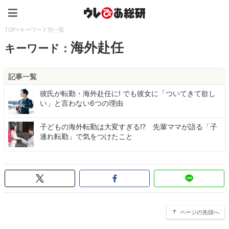
ウレぴあ総研（うれぴあ）
TOP
>
キーワード別一覧
海外赴任
キーワード：
記事一覧
彼氏が転勤・海外赴任に! でも彼女に「ついてきて欲し
い」と言わない6つの理由
子どもの海外転勤は大変すぎる!? 先輩ママが語る「子
連れ転勤」で気をつけたこと
ページの先頭へ