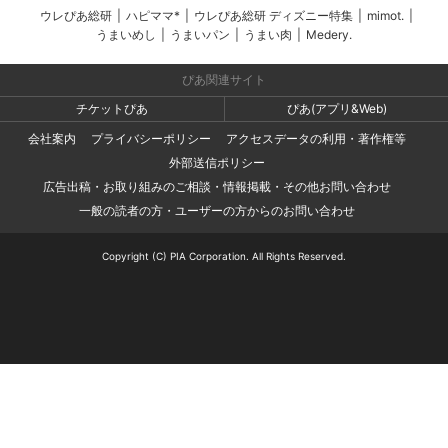
ウレぴあ総研
|
ハピママ*
|
ウレぴあ総研 ディズニー特集
|
mimot.
|
うまいめし
|
うまいパン
|
うまい肉
|
Medery.
ぴあ関連サイト
チケットぴあ
ぴあ(アプリ&Web)
会社案内
プライバシーポリシー
アクセスデータの利用・著作権等
外部送信ポリシー
広告出稿・お取り組みのご相談・情報掲載・その他お問い合わせ
一般の読者の方・ユーザーの方からのお問い合わせ
Copyright (C) PIA Corporation. All Rights Reserved.