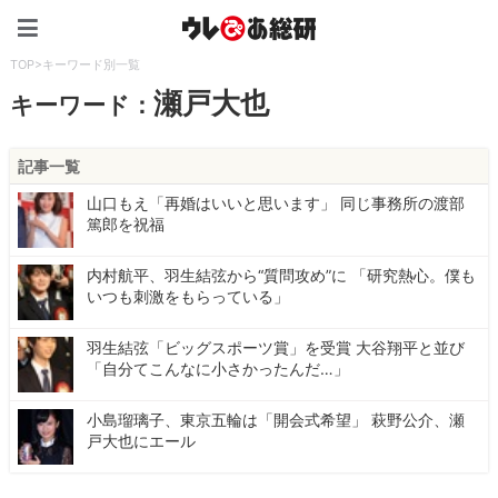
ウレぴあ総研（うれぴあ）
TOP
>
キーワード別一覧
瀬戸大也
キーワード：
記事一覧
山口もえ「再婚はいいと思います」 同じ事務所の渡部
篤郎を祝福
内村航平、羽生結弦から“質問攻め”に 「研究熱心。僕も
いつも刺激をもらっている」
羽生結弦「ビッグスポーツ賞」を受賞 大谷翔平と並び
「自分てこんなに小さかったんだ…」
小島瑠璃子、東京五輪は「開会式希望」 萩野公介、瀬
戸大也にエール