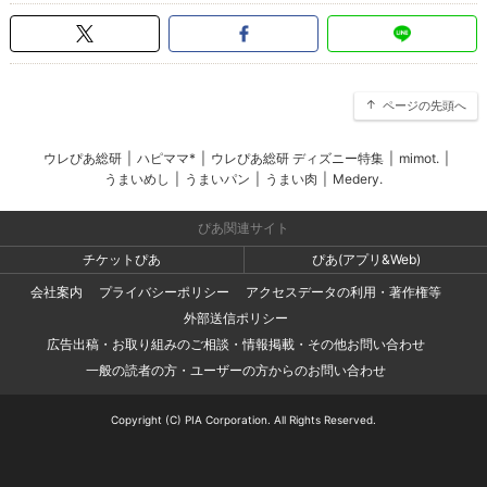
ページの先頭へ
ウレぴあ総研
|
ハピママ*
|
ウレぴあ総研 ディズニー特集
|
mimot.
|
うまいめし
|
うまいパン
|
うまい肉
|
Medery.
ぴあ関連サイト
チケットぴあ
ぴあ(アプリ&Web)
会社案内
プライバシーポリシー
アクセスデータの利用・著作権等
外部送信ポリシー
広告出稿・お取り組みのご相談・情報掲載・その他お問い合わせ
一般の読者の方・ユーザーの方からのお問い合わせ
Copyright (C) PIA Corporation. All Rights Reserved.