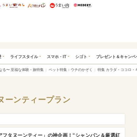
総研 ディズニー特集
mimot.
うまいめし
うまいパン
うまい肉
Medery.
ぴあ総研（うれぴあ）
愛
ライフスタイル
スマホ・IT
シゴト
プレゼント＆キャンペ
なる〜 至福な体験・旅特集
ペット特集：ウチのかぞく
特集 カラダ・ココロ・
ヌーンティープラン
アフタヌーンティー」の神企画！“シャンパン＆厳選紅