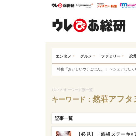
ウレぴあ総研
ハピママ*
ウレぴあ
ウレ
エンタメ
グルメ
ファミリー
恋
特集『おいしいウチごはん』
〜シェアしたく
>
キーワード別一覧
TOP
然荘アフタ
キーワード：
記事一覧
【必見】「鉄板ステーキ×