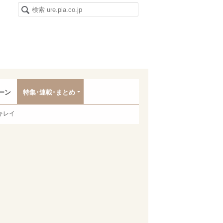
ーン
特集･連載･まとめ
キレイ