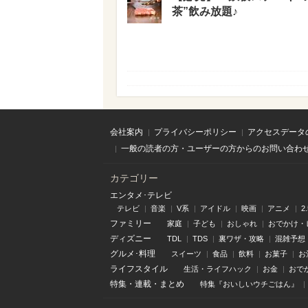
茶”飲み放題♪
会社案内
プライバシーポリシー
アクセスデータ
一般の読者の方・ユーザーの方からのお問い合わ
カテゴリー
エンタメ･テレビ
テレビ
音楽
V系
アイドル
映画
アニメ
2
ファミリー
家庭
子ども
おしゃれ
おでかけ・
ディズニー
TDL
TDS
裏ワザ・攻略
混雑予想
グルメ･料理
スイーツ
食品
飲料
お菓子
お
ライフスタイル
生活・ライフハック
お金
おで
特集
・
連載
・
まとめ
特集『おいしいウチごはん』