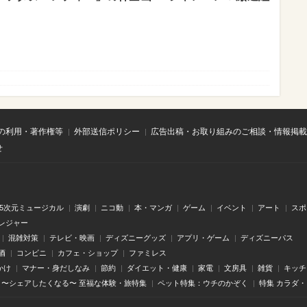
の利用・著作権等
外部送信ポリシー
広告出稿・お取り組みのご相談・情報掲載
せ
.5次元ミュージカル
演劇
ニコ動
本・マンガ
ゲーム
イベント
アート
スポ
レジャー
混雑対策
テレビ・映画
ディズニーグッズ
アプリ・ゲーム
ディズニーパス
酒
コンビニ
カフェ・ショップ
ファミレス
かけ
マナー・身だしなみ
節約
ダイエット・健康
家電
文房具
雑貨
キッチ
〜シェアしたくなる〜 至福な体験・旅特集
ペット特集：ウチのかぞく
特集 カラダ