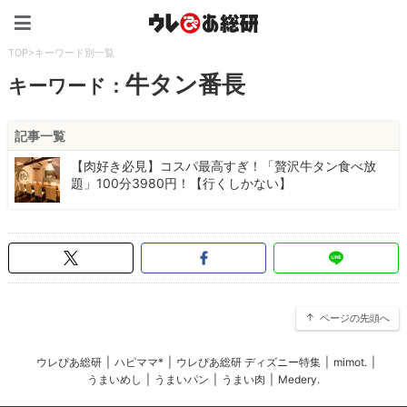
ウレぴあ総研（うれぴあ）
TOP
>
キーワード別一覧
牛タン番長
キーワード：
記事一覧
【肉好き必見】コスパ最高すぎ！「贅沢牛タン食べ放
題」100分3980円！【行くしかない】
ページの先頭へ
ウレぴあ総研
|
ハピママ*
|
ウレぴあ総研 ディズニー特集
|
mimot.
|
うまいめし
|
うまいパン
|
うまい肉
|
Medery.