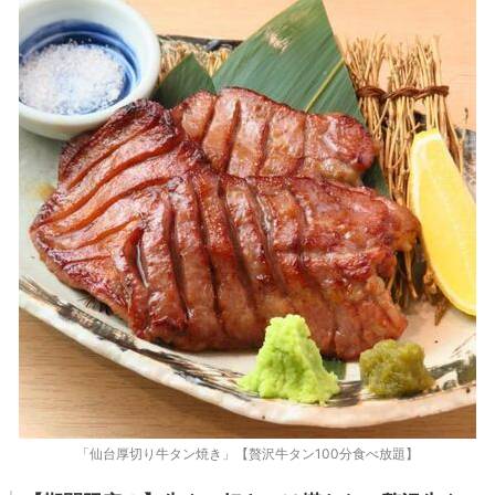
「仙台厚切り牛タン焼き」【贅沢牛タン100分食べ放題】