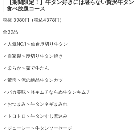
【期間限定！】牛タン好きには堪らない贅沢牛タン
食べ放題コース
税抜 3980円（税込4378円）
全39品
＜人気NO.1＞仙台厚切り牛タン
＜自家製＞厚切り牛タン焼き
＜柔らか＞茹で牛たん
＜驚愕＞俺の絶品牛タンカツ
＜バカ美味＞豚キムチならぬ牛タンキムチ
＜おつまみ＞牛タンネギまみれ
＜トロトロ＞牛タンすじ煮込み
＜ジューシー＞牛タンソーセージ