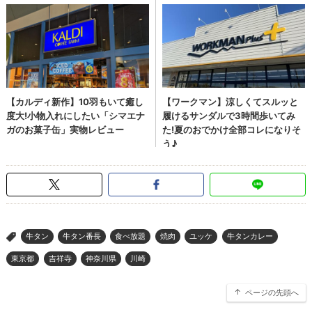
牛タン
牛タン番長
食べ放題
焼肉
ユッケ
牛タンカレー
>
東京都
吉祥寺
神奈川県
川崎
ページの先頭へ