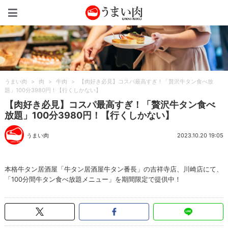
うまい肉
うまい肉
>
肉
>
牛肉
>
【肉好き必見】コスパ最高すぎ！「贅沢牛タン食べ放
題」100分3980円！【行くしかない】
【肉好き必見】コスパ最高すぎ！「贅沢牛タン食べ
放題」100分3980円！【行くしかない】
うまい肉
2023.10.20 19:05
本格牛タン居酒屋「牛タン居酒屋牛タン番長」の吉祥寺店、川崎店にて、
「100分間牛タン食べ放題メニュー」を期間限定で提供中！