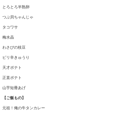
とろとろ半熟卵
つぶ貝ちゃんじゃ
タコワサ
梅水晶
わさびの枝豆
ピリ辛きゅうり
天才ポテト
正直ポテト
山芋短冊あげ
【ご飯もの】
元祖！俺の牛タンカレー