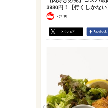
【肉好き必見】コスパ最
3980円！【行くしかない】
うまい肉
Xでシェア
Faceboo
<