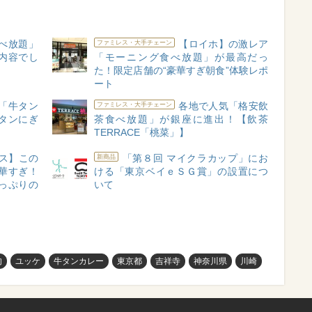
べ放題」
【ロイホ】の激レア
ファミレス・大手チェーン
内容でし
「モーニング食べ放題」が最高だっ
た！限定店舗の“豪華すぎ朝食”体験レポ
ート
「牛タン
各地で人気「格安飲
ファミレス・大手チェーン
タンにぎ
茶食べ放題」が銀座に進出！【飲茶
TERRACE「桃菜」】
ス】この
「第８回 マイクラカップ」にお
新商品
華すぎ！
ける「東京ベイｅＳＧ賞」の設置につ
っぷりの
いて
肉
ユッケ
牛タンカレー
東京都
吉祥寺
神奈川県
川崎