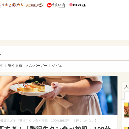
総研 ディズニー特集
mimot.
うまいめし
うまいパン
うまい肉
Medery.
い肉
し
牛
安うま肉
ハンバーガー
ジビエ
人
1
最高すぎ！「贅沢牛タン食べ放題」100分3980円！【行くしかない】
2