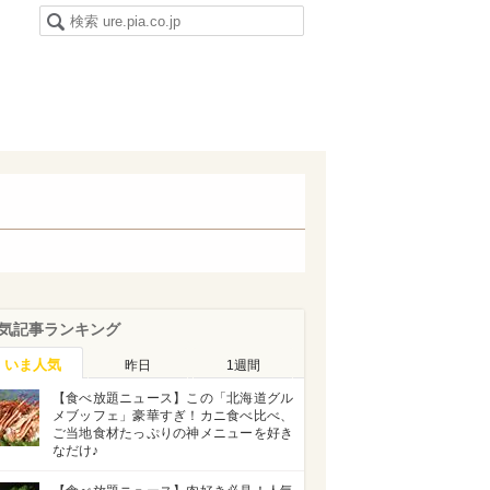
気記事ランキング
いま人気
昨日
1週間
【食べ放題ニュース】この「北海道グル
メブッフェ」豪華すぎ！カニ食べ比べ、
ご当地食材たっぷりの神メニューを好き
なだけ♪