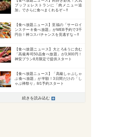
【食べ放題ニュース】肉好き必見！人気
ブッフェレストランに「肉メニュー追
加」でさらに食べまくれるぞ～!!
【食べ放題ニュース】至福の「サーロイ
ンステーキ食べ放題」がWEB予約で3千
円台！神コスパチャンスを見逃すな～!!
【食べ放題ニュース】大とろ&うに含む
「高級寿司50品食べ放題」が3,900円！
神安プラン8月限定で提供スタート
【食べ放題ニュース】「高級しゃぶしゃ
ぶ食べ放題」が半額！3日間だけの「し
ゃぶ禅祭り」8/1予約スタート
続きを読み込む
>