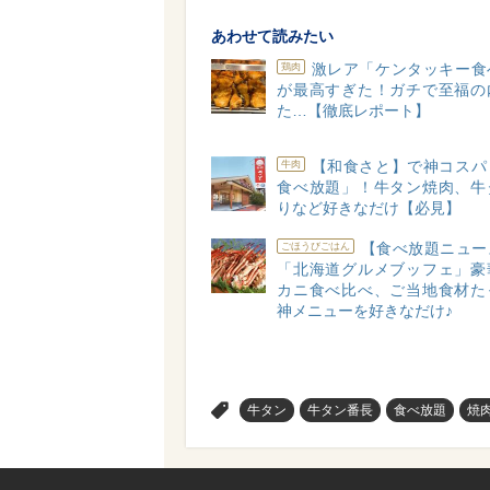
あわせて読みたい
激レア「ケンタッキー食
鶏肉
が最高すぎた！ガチで至福の
た…【徹底レポート】
【和食さと】で神コスパ
牛肉
食べ放題」！牛タン焼肉、牛
りなど好きなだけ【必見】
【食べ放題ニュー
ごほうびごはん
「北海道グルメブッフェ」豪
カニ食べ比べ、ご当地食材た
神メニューを好きなだけ♪
>
牛タン
牛タン番長
食べ放題
焼