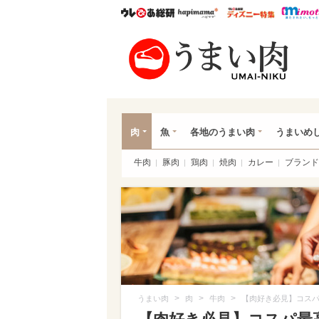
ウレぴあ総研
ハピママ*
ウレぴあ
うま
肉
魚
各地のうまい肉
うまいめ
牛肉
豚肉
鶏肉
焼肉
カレー
ブランド
>
>
>
うまい肉
肉
牛肉
【肉好き必見】コスパ