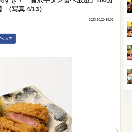
高すぎ！「贅沢牛タン食べ放題」100分
（写真 4/13）
2023.10.20 19:05
3
kでシェア
4
5