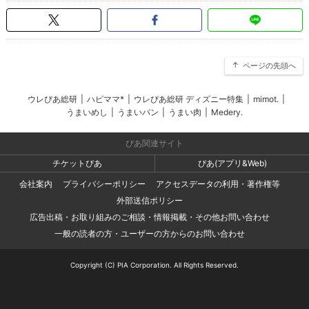
ページの先頭へ
ウレぴあ総研
|
ハピママ*
|
ウレぴあ総研 ディズニー特集
|
mimot.
|
うまいめし
|
うまいパン
|
うまい肉
|
Medery.
ぴあ関連サイト
チケットぴあ
ぴあ(アプリ&Web)
会社案内
プライバシーポリシー
アクセスデータの利用・著作権等
外部送信ポリシー
広告出稿・お取り組みのご相談・情報掲載・その他お問い合わせ
一般の読者の方・ユーザーの方からのお問い合わせ
Copyright (C) PIA Corporation. All Rights Reserved.