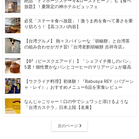
絶品「トマホークステーキ&ローストビーフ」も【食べ
放題】！夏限定の神ホテルビュッフェ
必見「ステーキ食べ放題」！激うま肉を食べて暑さを乗
り切ろう！【高コスパ内容】
【台湾グルメ】 熱々スパイシーな「胡椒餅」と台湾茶
の組み合わせがガチ旨!『台湾老劉胡椒餅 吉祥寺店』
【B²（ビースクエアード）】「シェフイチ推しのパン」
5選！個性豊かなパンとコーヒーのマリアージュが最高
【ウクライナ料理】初体験！『Babusya REY（バブーシ
ャ・レイ）』おすすめメニュー6品を実食レビュー
なんじゃこりゃー！口の中でシュワッと溶けるような
「台湾カステラ」日本上陸【名東】
次のページ