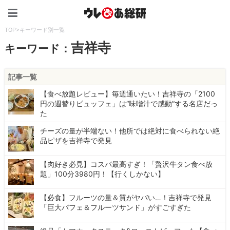
ウレぴあ総研（うれぴあ）
TOP
>
キーワード別一覧
吉祥寺
キーワード：
記事一覧
【食べ放題レビュー】毎週通いたい！吉祥寺の「2100
円の週替りビュッフェ」は“味噌汁で感動”する名店だっ
た
チーズの量が半端ない！他所では絶対に食べられない絶
品ピザを吉祥寺で発見
【肉好き必見】コスパ最高すぎ！「贅沢牛タン食べ放
題」100分3980円！【行くしかない】
【必食】フルーツの量＆質がヤバい…！吉祥寺で発見
「巨大パフェ＆フルーツサンド」がすごすぎた