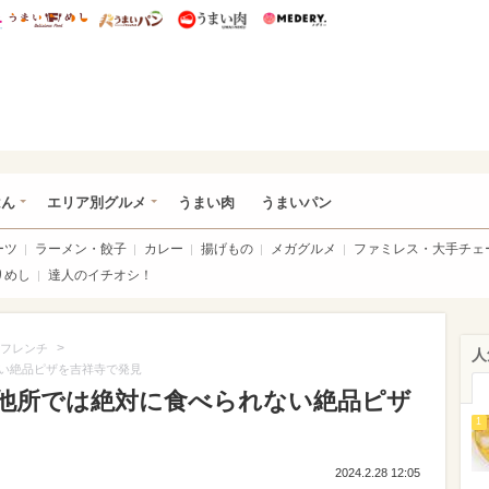
総研 ディズニー特集
mimot.
うまいめし
うまいパン
うまい肉
Medery.
いめし
はん
エリア別グルメ
うまい肉
うまいパン
ーツ
ラーメン・餃子
カレー
揚げもの
メガグルメ
ファミレス・大手チェ
りめし
達人のイチオシ！
>
フレンチ
人
い絶品ピザを吉祥寺で発見
他所では絶対に食べられない絶品ピザ
1
2024.2.28 12:05