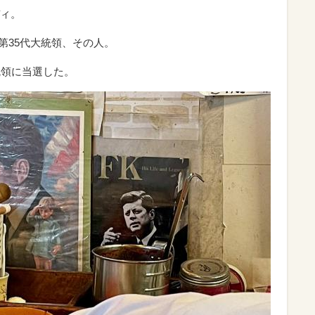
ィ。
第35代大統領、その人。
統領に当選した。