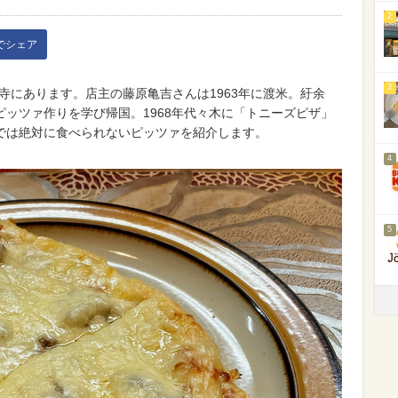
2
kでシェア
3
寺にあります。店主の藤原亀吉さんは1963年に渡米。紆余
ッツァ作りを学び帰国。1968年代々木に「トニーズピザ」
では絶対に食べられないピッツァを紹介します。
4
5