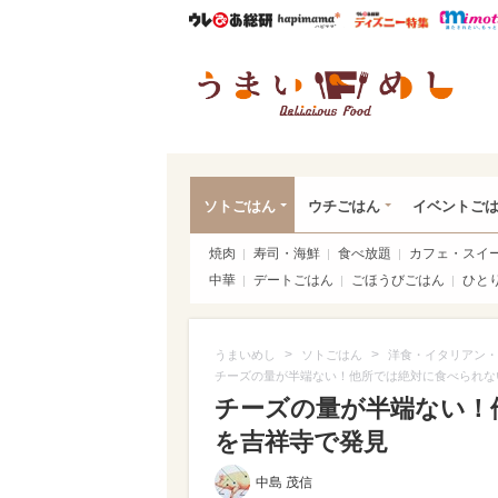
ウレぴあ総研
ハピママ*
ウレぴあ
うま
ソトごはん
ウチごはん
イベントご
焼肉
寿司・海鮮
食べ放題
カフェ・スイ
中華
デートごはん
ごほうびごはん
ひと
>
>
うまいめし
ソトごはん
洋食・イタリアン・
チーズの量が半端ない！他所では絶対に食べられな
チーズの量が半端ない！
を吉祥寺で発見
中島 茂信