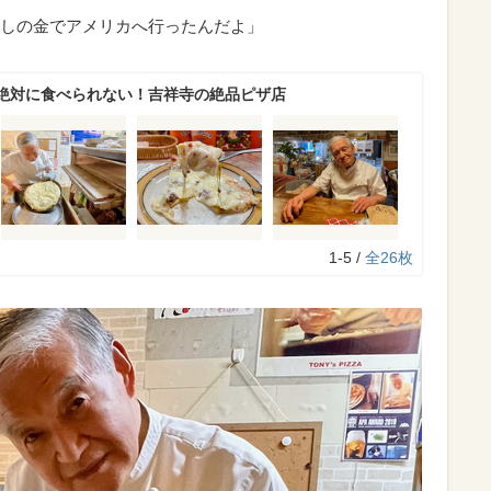
しの金でアメリカへ行ったんだよ」
絶対に食べられない！吉祥寺の絶品ピザ店
1-5 /
全26枚