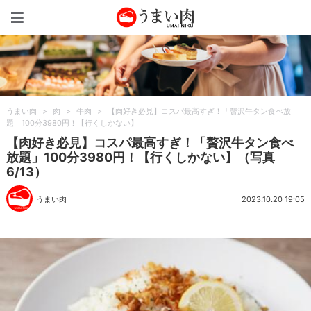
うまい肉
うまい肉
>
肉
>
牛肉
>
【肉好き必見】コスパ最高すぎ！「贅沢牛タン食べ放
題」100分3980円！【行くしかない】
【肉好き必見】コスパ最高すぎ！「贅沢牛タン食べ
放題」100分3980円！【行くしかない】（写真
6/13）
うまい肉
2023.10.20 19:05