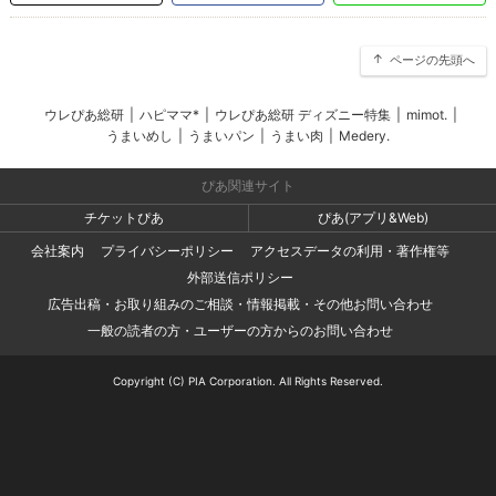
ページの先頭へ
ウレぴあ総研
|
ハピママ*
|
ウレぴあ総研 ディズニー特集
|
mimot.
|
うまいめし
|
うまいパン
|
うまい肉
|
Medery.
ぴあ関連サイト
チケットぴあ
ぴあ(アプリ&Web)
会社案内
プライバシーポリシー
アクセスデータの利用・著作権等
外部送信ポリシー
広告出稿・お取り組みのご相談・情報掲載・その他お問い合わせ
一般の読者の方・ユーザーの方からのお問い合わせ
Copyright (C) PIA Corporation. All Rights Reserved.