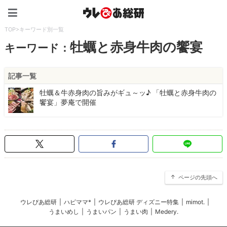
ウレぴあ総研（うれぴあ）
TOP
>
キーワード別一覧
牡蠣と赤身牛肉の饗宴
キーワード：
記事一覧
牡蠣＆牛赤身肉の旨みがギュ～ッ♪ 「牡蠣と赤身牛肉の
饗宴」夢庵で開催
ページの先頭へ
ウレぴあ総研
|
ハピママ*
|
ウレぴあ総研 ディズニー特集
|
mimot.
|
うまいめし
|
うまいパン
|
うまい肉
|
Medery.