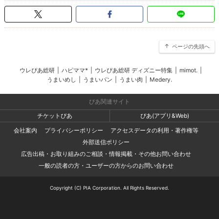
ページの先頭へ
ウレぴあ総研
|
ハピママ*
|
ウレぴあ総研 ディズニー特集
|
mimot.
|
うまいめし
|
うまいパン
|
うまい肉
|
Medery.
ぴあ関連サイト
チケットぴあ
ぴあ(アプリ&Web)
会社案内
プライバシーポリシー
アクセスデータの利用・著作権等
外部送信ポリシー
広告出稿・お取り組みのご相談・情報掲載・その他お問い合わせ
一般の読者の方・ユーザーの方からのお問い合わせ
Copyright (C) PIA Corporation. All Rights Reserved.