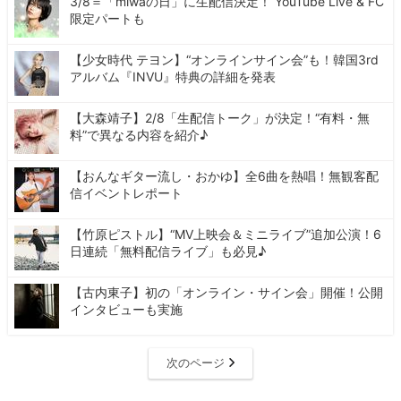
3/8＝「miwaの日」に生配信決定！ YouTube Live & FC
限定パートも
【少女時代 テヨン】“オンラインサイン会”も！韓国3rd
アルバム『INVU』特典の詳細を発表
【大森靖子】2/8「生配信トーク」が決定！“有料・無
料”で異なる内容を紹介♪
【おんなギター流し・おかゆ】全6曲を熱唱！無観客配
信イベントレポート
【竹原ピストル】“MV上映会＆ミニライブ”追加公演！6
日連続「無料配信ライブ」も必見♪
【古内東子】初の「オンライン・サイン会」開催！公開
インタビューも実施
次のページ