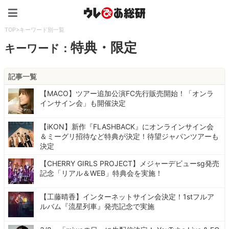
ウレぴあ総研（うれぴあ）
TOP
>
キーワード別一覧
特典・限定
キーワード：
記事一覧
【MACO】ツアー追加公演FC先行販売開始！「オンラ
インサイン会」も開催決定
【iKON】新作『FLASHBACK』にオンラインサイン会
＆ミーグリ招待など特典が決定！待望ジャパンツアーも
決定
【CHERRY GIRLS PROJECT】メジャーデビューsg発売
記念「リアル＆WEB」特典会を実施！
【工藤晴香】インターネットサイン会決定！1stフルア
ルバム『流星列車』発売記念で実施