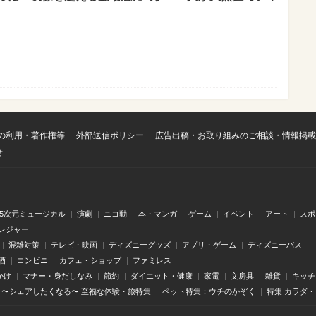
の利用・著作権等
外部送信ポリシー
広告出稿・お取り組みのご相談・情報掲載
せ
.5次元ミュージカル
演劇
ニコ動
本・マンガ
ゲーム
イベント
アート
スポ
レジャー
混雑対策
テレビ・映画
ディズニーグッズ
アプリ・ゲーム
ディズニーパス
酒
コンビニ
カフェ・ショップ
ファミレス
かけ
マナー・身だしなみ
節約
ダイエット・健康
家電
文房具
雑貨
キッチ
〜シェアしたくなる〜 至福な体験・旅特集
ペット特集：ウチのかぞく
特集 カラダ