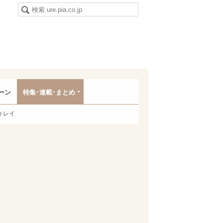
ーン
特集･連載･まとめ
キレイ