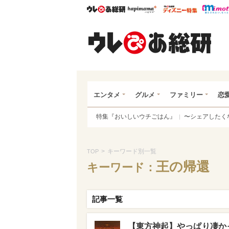
ウレぴあ総研
ハピママ*
ウレぴあ
ウレ
エンタメ
グルメ
ファミリー
恋
特集『おいしいウチごはん』
〜シェアしたく
>
キーワード別一覧
TOP
王の帰還
キーワード：
記事一覧
【東方神起】やっぱり凄かっ