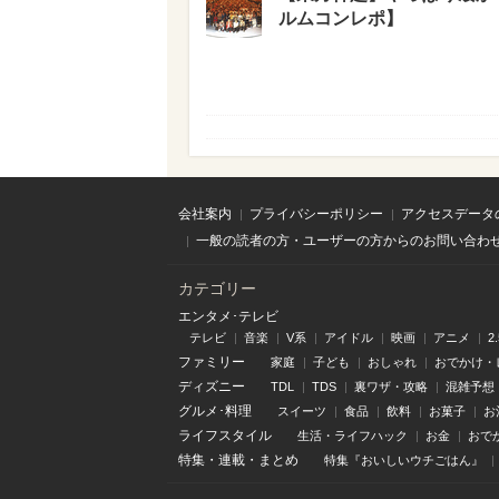
ルムコンレポ】
会社案内
プライバシーポリシー
アクセスデータ
一般の読者の方・ユーザーの方からのお問い合わ
カテゴリー
エンタメ･テレビ
テレビ
音楽
V系
アイドル
映画
アニメ
2
ファミリー
家庭
子ども
おしゃれ
おでかけ・
ディズニー
TDL
TDS
裏ワザ・攻略
混雑予想
グルメ･料理
スイーツ
食品
飲料
お菓子
お
ライフスタイル
生活・ライフハック
お金
おで
特集
・
連載
・
まとめ
特集『おいしいウチごはん』