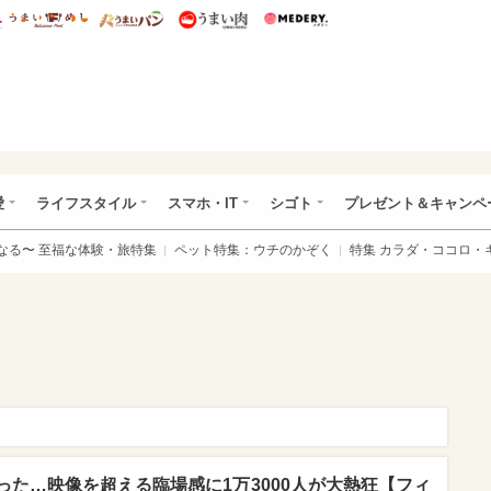
総研 ディズニー特集
mimot.
うまいめし
うまいパン
うまい肉
Medery.
ぴあ総研（うれぴあ）
愛
ライフスタイル
スマホ・IT
シゴト
プレゼント＆キャンペ
なる〜 至福な体験・旅特集
ペット特集：ウチのかぞく
特集 カラダ・ココロ・
た…映像を超える臨場感に1万3000人が大熱狂【フィ