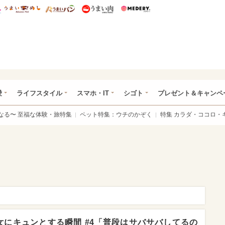
総研 ディズニー特集
mimot.
うまいめし
うまいパン
うまい肉
Medery.
ぴあ総研（うれぴあ）
愛
ライフスタイル
スマホ・IT
シゴト
プレゼント＆キャンペ
なる〜 至福な体験・旅特集
ペット特集：ウチのかぞく
特集 カラダ・ココロ・
にキュンとする瞬間 #4「普段はサバサバしてるの