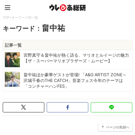
ウレぴあ総研（うれぴあ）
TOP
>
キーワード別一覧
畠中祐
キーワード：
記事一覧
宮野真守＆畠中祐が熱く語る、マリオとルイージの魅力
【ザ・スーパーマリオブラザーズ・ムービー】
畠中祐ほか豪華ゲストが登場! 「A&G ARTIST ZONE～
沢城千春のTHE CATCH」音楽フェス今年のテーマは
「コンチャーハンFES」
ページの先頭へ