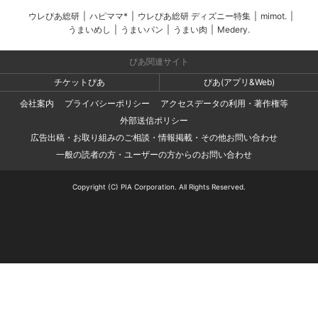
ウレぴあ総研
|
ハピママ*
|
ウレぴあ総研 ディズニー特集
|
mimot.
|
うまいめし
|
うまいパン
|
うまい肉
|
Medery.
ぴあ関連サイト
チケットぴあ
ぴあ(アプリ&Web)
会社案内
プライバシーポリシー
アクセスデータの利用・著作権等
外部送信ポリシー
広告出稿・お取り組みのご相談・情報掲載・その他お問い合わせ
一般の読者の方・ユーザーの方からのお問い合わせ
Copyright (C) PIA Corporation. All Rights Reserved.