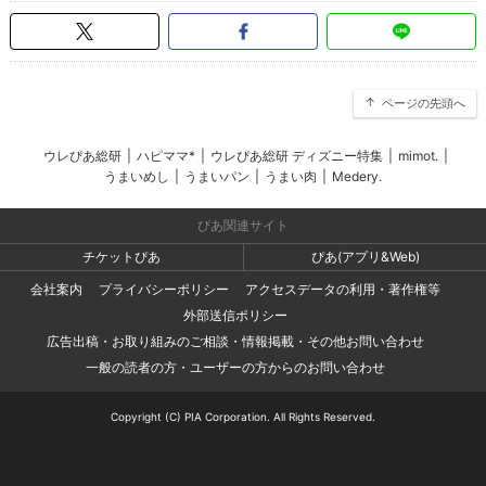
ページの先頭へ
ウレぴあ総研
|
ハピママ*
|
ウレぴあ総研 ディズニー特集
|
mimot.
|
うまいめし
|
うまいパン
|
うまい肉
|
Medery.
ぴあ関連サイト
チケットぴあ
ぴあ(アプリ&Web)
会社案内
プライバシーポリシー
アクセスデータの利用・著作権等
外部送信ポリシー
広告出稿・お取り組みのご相談・情報掲載・その他お問い合わせ
一般の読者の方・ユーザーの方からのお問い合わせ
Copyright (C) PIA Corporation. All Rights Reserved.