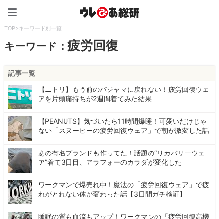
ウレぴあ総研（うれぴあ）
TOP
>
キーワード別一覧
疲労回復
キーワード：
記事一覧
【ニトリ】もう前のパジャマに戻れない！疲労回復ウェ
アを片頭痛持ちが2週間着てみた結果
【PEANUTS】気づいたら11時間爆睡！可愛いだけじゃ
ない「スヌーピーの疲労回復ウェア」で朝が激変した話
あの有名ブランドも作ってた！話題の“リカバリーウェ
ア”着て3日目、アラフォーのカラダが変化した
ワークマンで爆売れ中！魔法の「疲労回復ウェア」で疲
れがとれない体が変わった話【3日間ガチ検証】
睡眠の質も血流もアップ！ワークマンの「疲労回復高機