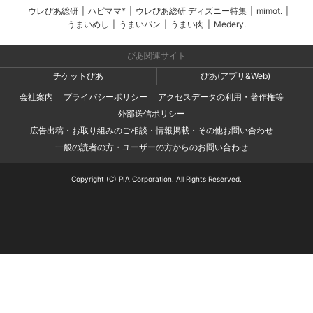
ウレぴあ総研
|
ハピママ*
|
ウレぴあ総研 ディズニー特集
|
mimot.
|
うまいめし
|
うまいパン
|
うまい肉
|
Medery.
ぴあ関連サイト
チケットぴあ
ぴあ(アプリ&Web)
会社案内
プライバシーポリシー
アクセスデータの利用・著作権等
外部送信ポリシー
広告出稿・お取り組みのご相談・情報掲載・その他お問い合わせ
一般の読者の方・ユーザーの方からのお問い合わせ
Copyright (C) PIA Corporation. All Rights Reserved.