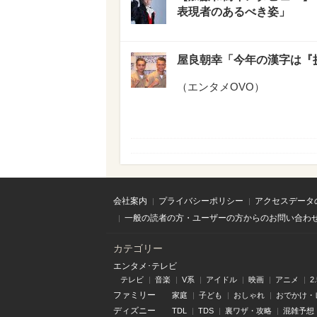
表現者のあるべき姿」
屋良朝幸「今年の漢字は『
（
エンタメOVO
）
会社案内
プライバシーポリシー
アクセスデータ
一般の読者の方・ユーザーの方からのお問い合わ
カテゴリー
エンタメ･テレビ
テレビ
音楽
V系
アイドル
映画
アニメ
2
ファミリー
家庭
子ども
おしゃれ
おでかけ・
ディズニー
TDL
TDS
裏ワザ・攻略
混雑予想