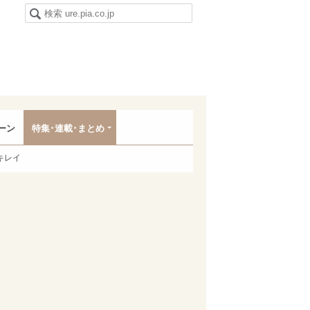
ーン
特集･連載･まとめ
キレイ