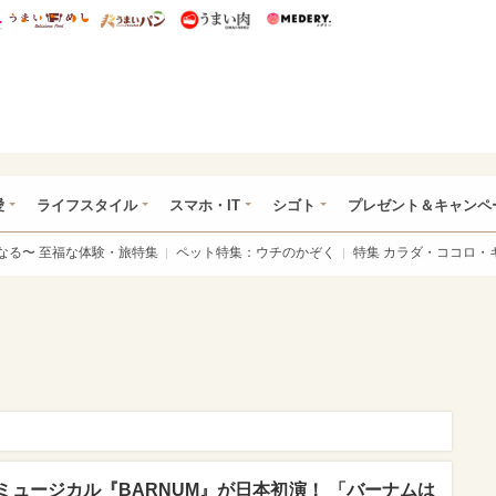
総研 ディズニー特集
mimot.
うまいめし
うまいパン
うまい肉
Medery.
ぴあ総研（うれぴあ）
愛
ライフスタイル
スマホ・IT
シゴト
プレゼント＆キャンペ
なる〜 至福な体験・旅特集
ペット特集：ウチのかぞく
特集 カラダ・ココロ・
ュージカル『BARNUM』が日本初演！ 「バーナムは