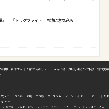
挑』」 「ドッグファイト」再演に意気込み
の利用・著作権等
外部送信ポリシー
広告出稿・お取り組みのご相談・情報掲載
せ
.5次元ミュージカル
演劇
ニコ動
本・マンガ
ゲーム
イベント
アート
スポ
レジャー
混雑対策
テレビ・映画
ディズニーグッズ
アプリ・ゲーム
ディズニーパス