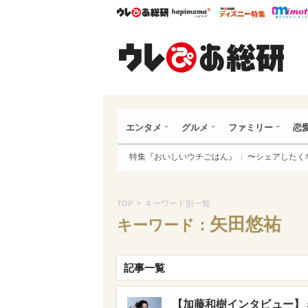
ウレぴあ総研
ハピママ*
ウレぴあ
ウレ
エンタメ
グルメ
ファミリー
恋
特集『おいしいウチごはん』
〜シェアしたく
>
キーワード別一覧
TOP
矢田悠祐
キーワード：
記事一覧
【加藤和樹インタビュー】ミ