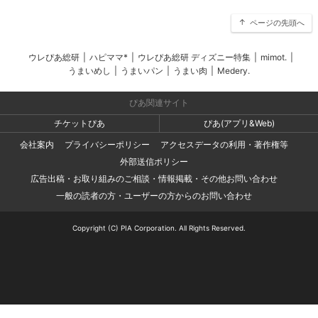
ページの先頭へ
ウレぴあ総研
|
ハピママ*
|
ウレぴあ総研 ディズニー特集
|
mimot.
|
うまいめし
|
うまいパン
|
うまい肉
|
Medery.
ぴあ関連サイト
チケットぴあ
ぴあ(アプリ&Web)
会社案内
プライバシーポリシー
アクセスデータの利用・著作権等
外部送信ポリシー
広告出稿・お取り組みのご相談・情報掲載・その他お問い合わせ
一般の読者の方・ユーザーの方からのお問い合わせ
Copyright (C) PIA Corporation. All Rights Reserved.