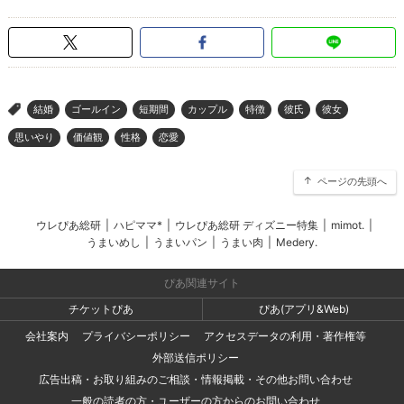
結婚
ゴールイン
短期間
カップル
特徴
彼氏
彼女
>
思いやり
価値観
性格
恋愛
ページの先頭へ
ウレぴあ総研
|
ハピママ*
|
ウレぴあ総研 ディズニー特集
|
mimot.
|
うまいめし
|
うまいパン
|
うまい肉
|
Medery.
ぴあ関連サイト
チケットぴあ
ぴあ(アプリ&Web)
会社案内
プライバシーポリシー
アクセスデータの利用・著作権等
外部送信ポリシー
広告出稿・お取り組みのご相談・情報掲載・その他お問い合わせ
一般の読者の方・ユーザーの方からのお問い合わせ